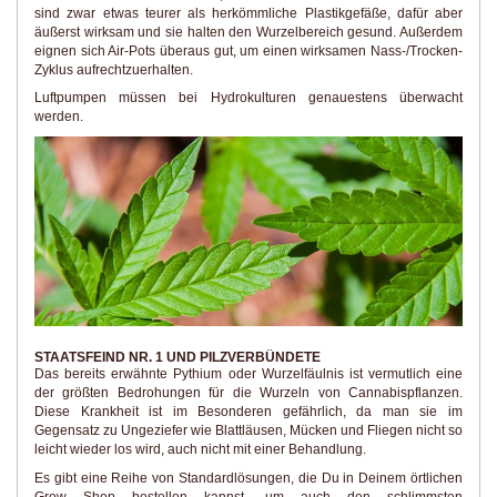
sind zwar etwas teurer als herkömmliche Plastikgefäße, dafür aber
äußerst wirksam und sie halten den Wurzelbereich gesund. Außerdem
eignen sich Air-Pots überaus gut, um einen wirksamen Nass-/Trocken-
Zyklus aufrechtzuerhalten.
Luftpumpen müssen bei Hydrokulturen genauestens überwacht
werden.
STAATSFEIND NR. 1 UND PILZVERBÜNDETE
Das bereits erwähnte Pythium oder Wurzelfäulnis ist vermutlich eine
der größten Bedrohungen für die Wurzeln von Cannabispflanzen.
Diese Krankheit ist im Besonderen gefährlich, da man sie im
Gegensatz zu Ungeziefer wie Blattläusen, Mücken und Fliegen nicht so
leicht wieder los wird, auch nicht mit einer Behandlung.
Es gibt eine Reihe von Standardlösungen, die Du in Deinem örtlichen
Grow Shop bestellen kannst, um auch den schlimmsten