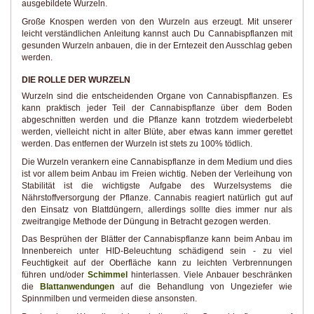
ausgebildete Wurzeln.
Große Knospen werden von den Wurzeln aus erzeugt. Mit unserer
leicht verständlichen Anleitung kannst auch Du Cannabispflanzen mit
gesunden Wurzeln anbauen, die in der Erntezeit den Ausschlag geben
werden.
DIE ROLLE DER WURZELN
Wurzeln sind die entscheidenden Organe von Cannabispflanzen. Es
kann praktisch jeder Teil der Cannabispflanze über dem Boden
abgeschnitten werden und die Pflanze kann trotzdem wiederbelebt
werden, vielleicht nicht in alter Blüte, aber etwas kann immer gerettet
werden. Das entfernen der Wurzeln ist stets zu 100% tödlich.
Die Wurzeln verankern eine Cannabispflanze in dem Medium und dies
ist vor allem beim Anbau im Freien wichtig. Neben der Verleihung von
Stabilität ist die wichtigste Aufgabe des Wurzelsystems die
Nährstoffversorgung der Pflanze. Cannabis reagiert natürlich gut auf
den Einsatz von Blattdüngern, allerdings sollte dies immer nur als
zweitrangige Methode der Düngung in Betracht gezogen werden.
Das Besprühen der Blätter der Cannabispflanze kann beim Anbau im
Innenbereich unter HID-Beleuchtung schädigend sein - zu viel
Feuchtigkeit auf der Oberfläche kann zu leichten Verbrennungen
führen und/oder
Schimmel
hinterlassen. Viele Anbauer beschränken
die
Blattanwendungen
auf die Behandlung von Ungeziefer wie
Spinnmilben und vermeiden diese ansonsten.