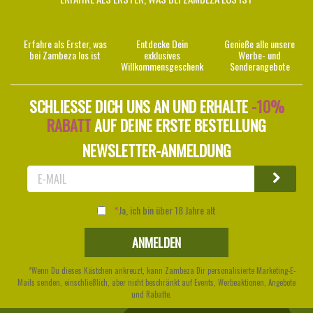
Erfahre als Erster, was
Entdecke Dein
Genieße alle unsere
bei Zambeza los ist
exklusives
Werbe- und
Willkommensgeschenk
Sonderangebote
SCHLIESSE DICH UNS AN UND ERHALTE
-10%
RABATT
AUF DEINE ERSTE BESTELLUNG
NEWSLETTER-ANMELDUNG
Ja, ich bin über 18 Jahre alt
*Wenn Du dieses Kästchen ankreuzt, kann Zambeza Dir personalisierte Marketing-E-
Mails senden, einschließlich, aber nicht beschränkt auf Events, Werbeaktionen, Angebote
und Rabatte.