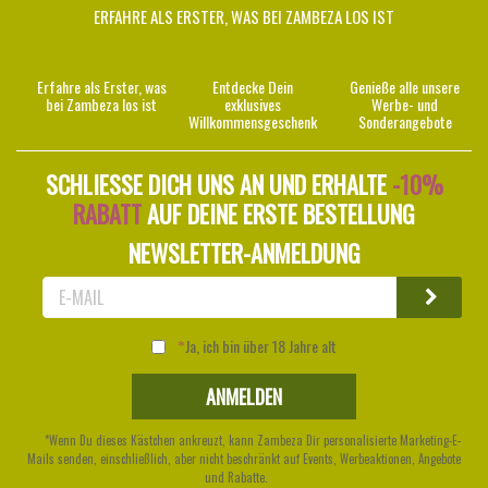
ERFAHRE ALS ERSTER, WAS BEI ZAMBEZA LOS IST
Erfahre als Erster, was
Entdecke Dein
Genieße alle unsere
bei Zambeza los ist
exklusives
Werbe- und
Willkommensgeschenk
Sonderangebote
SCHLIESSE DICH UNS AN UND ERHALTE
-10%
RABATT
AUF DEINE ERSTE BESTELLUNG
NEWSLETTER-ANMELDUNG
Ja, ich bin über 18 Jahre alt
*Wenn Du dieses Kästchen ankreuzt, kann Zambeza Dir personalisierte Marketing-E-
Mails senden, einschließlich, aber nicht beschränkt auf Events, Werbeaktionen, Angebote
und Rabatte.