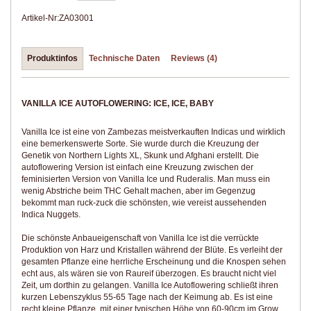
Artikel-Nr:
ZA03001
Produktinfos
Technische Daten
Reviews (4)
VANILLA ICE AUTOFLOWERING: ICE, ICE, BABY
Vanilla Ice ist eine von Zambezas meistverkauften Indicas und wirklich
eine bemerkenswerte Sorte. Sie wurde durch die Kreuzung der
Genetik von Northern Lights XL, Skunk und Afghani erstellt. Die
autoflowering Version ist einfach eine Kreuzung zwischen der
feminisierten Version von Vanilla Ice und Ruderalis. Man muss ein
wenig Abstriche beim THC Gehalt machen, aber im Gegenzug
bekommt man ruck-zuck die schönsten, wie vereist aussehenden
Indica Nuggets.
Die schönste Anbaueigenschaft von Vanilla Ice ist die verrückte
Produktion von Harz und Kristallen während der Blüte. Es verleiht der
gesamten Pflanze eine herrliche Erscheinung und die Knospen sehen
echt aus, als wären sie von Raureif überzogen. Es braucht nicht viel
Zeit, um dorthin zu gelangen. Vanilla Ice Autoflowering schließt ihren
kurzen Lebenszyklus 55-65 Tage nach der Keimung ab. Es ist eine
recht kleine Pflanze, mit einer typischen Höhe von 60-90cm im Grow