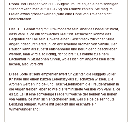
Room und Erträgen von 300-350g/m². Im Freien, an einem sonnigen
Standort kann man auf 100-175g pro Pflanze zählen. Sie mag im
Freien etwas grösser werden, wird eine Höhe von 1m aber nicht
überschreiten.
Der THC Gehalt mag mit 13% moderat sein, aber das bedeutet nicht,
dass Vanilla Ice ein schwaches Kraut ist. Tatsächlich könnte das
Gegenteil der Fall sein. Erwarte einen Geschmack zuckriger Süße,
abgerundet durch erstaunlich erfrischende Aromen von Vanille. Der
Rausch kann als zutiefst entspannend und beruhigend beschrieben
werden, man wird also richtig, richtig breit. Es könnte zu einem
Lachanfall in Situationen führen, wo es ist nicht angemessen ist zu
lachen, also Vorsicht!
Diese Sorte ist sehr empfehlenswert für Züchter, die Nuggets voller
Kristalle und einen kurzen Lebenszyklus zu schätzen wissen. Die
Aromen werden Indica- und Hasch-Liebhabern die Freudentränen in
die Augen treiben, ebenso wie die feminisierte Version von Vanilla Ice
es tut. Es ist eine schwierige Frage für welche der beiden Versionen
von Vanilla Ice man sich entscheiden soll, weil sie beide sehr gute
Leistung bringen. Wähle mit Bedacht und erschaffe ein
Winterwunderland!