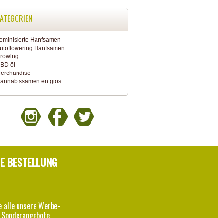
ATEGORIEN
eminisierte Hanfsamen
utoflowering Hanfsamen
rowing
BD öl
erchandise
annabissamen en gros
TE BESTELLUNG
e alle unsere Werbe-
 Sonderangebote