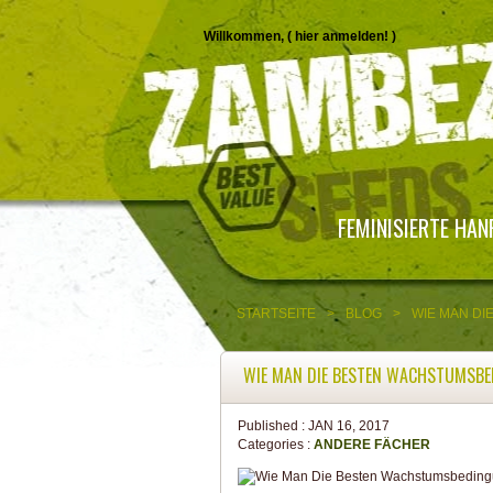
Willkommen, (
hier anmelden!
)
FEMINISIERTE HA
STARTSEITE
>
BLOG
>
WIE MAN D
WIE MAN DIE BESTEN WACHSTUMSBE
Published :
JAN 16, 2017
Categories :
ANDERE FÄCHER