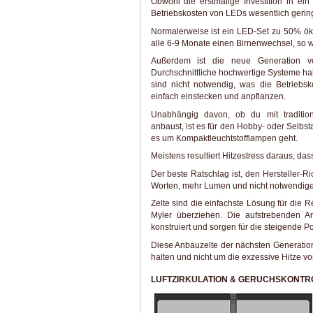
Obwohl die erstmalige Investition in ein
Betriebskosten von LEDs wesentlich gering
Normalerweise ist ein LED-Set zu 50% öko
alle 6-9 Monate einen Birnenwechsel, so 
Außerdem ist die neue Generation vo
Durchschnittliche hochwertige Systeme ha
sind nicht notwendig, was die Betriebs
einfach einstecken und anpflanzen.
Unabhängig davon, ob du mit traditio
anbaust, ist es für den Hobby- oder Selbs
es um Kompaktleuchtstofflampen geht.
Meistens resultiert Hitzestress daraus, dass
Der beste Ratschlag ist, den Hersteller-R
Worten, mehr Lumen und nicht notwendiger
Zelte sind die einfachste Lösung für die Re
Myler überziehen. Die aufstrebenden An
konstruiert und sorgen für die steigende P
Diese Anbauzelte der nächsten Generatio
halten und nicht um die exzessive Hitze 
LUFTZIRKULATION & GERUCHSKONTR