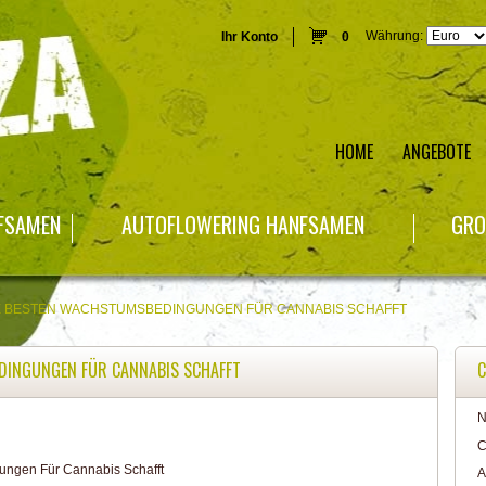
Währung:
Ihr Konto
0
HOME
ANGEBOTE
NFSAMEN
AUTOFLOWERING HANFSAMEN
GRO
IE BESTEN WACHSTUMSBEDINGUNGEN FÜR CANNABIS SCHAFFT
DINGUNGEN FÜR CANNABIS SCHAFFT
C
N
C
A