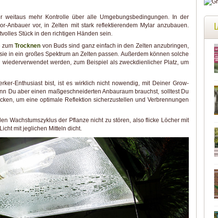
 weitaus mehr Kontrolle über alle Umgebungsbedingungen. In der
L
or-Anbauer vor, in Zelten mit stark reflektierendem Mylar anzubauen.
tvolles Stück in den richtigen Händen sein.
e zum
Trocknen
von Buds sind ganz einfach in den Zelten anzubringen,
s sie in ein großes Spektrum an Zelten passen. Außerdem können solche
wiederverwendet werden, zum Beispiel als zweckdienlicher Platz, um
ker-Enthusiast bist, ist es wirklich nicht nowendig, mit Deiner Grow-
n Du aber einen maßgeschneiderten Anbauraum brauchst, solltest Du
decken, um eine optimale Reflektion sicherzustellen und Verbrennungen
en Wachstumszyklus der Pflanze nicht zu stören, also flicke Löcher mit
ht mit jeglichen Mitteln dicht.