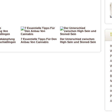
T
Bekämpfung
7 Essentielle Tipps Für Den
Der Unterschied zwischen
schädlingen
Anbau Von Cannabis
High-Sein und Stoned-Sein
H
W
P
A
W
A
B
N
A
H
P
A