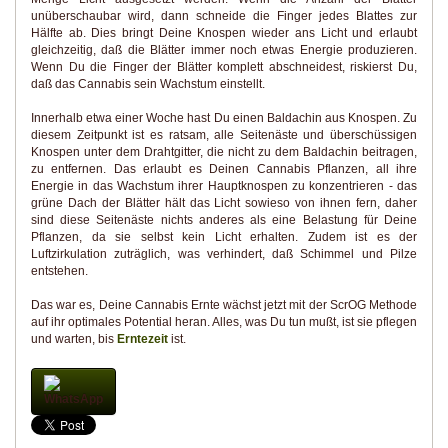
unüberschaubar wird, dann schneide die Finger jedes Blattes zur
Hälfte ab. Dies bringt Deine Knospen wieder ans Licht und erlaubt
gleichzeitig, daß die Blätter immer noch etwas Energie produzieren.
Wenn Du die Finger der Blätter komplett abschneidest, riskierst Du,
daß das Cannabis sein Wachstum einstellt.
Innerhalb etwa einer Woche hast Du einen Baldachin aus Knospen. Zu
diesem Zeitpunkt ist es ratsam, alle Seitenäste und überschüssigen
Knospen unter dem Drahtgitter, die nicht zu dem Baldachin beitragen,
zu entfernen. Das erlaubt es Deinen Cannabis Pflanzen, all ihre
Energie in das Wachstum ihrer Hauptknospen zu konzentrieren - das
grüne Dach der Blätter hält das Licht sowieso von ihnen fern, daher
sind diese Seitenäste nichts anderes als eine Belastung für Deine
Pflanzen, da sie selbst kein Licht erhalten. Zudem ist es der
Luftzirkulation zuträglich, was verhindert, daß Schimmel und Pilze
entstehen.
Das war es, Deine Cannabis Ernte wächst jetzt mit der ScrOG Methode
auf ihr optimales Potential heran. Alles, was Du tun mußt, ist sie pflegen
und warten, bis
Erntezeit
ist.
WhatsApp