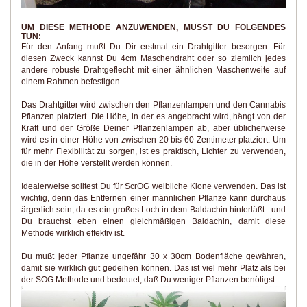
UM DIESE METHODE ANZUWENDEN, MUSST DU FOLGENDES T
UN:
Für den Anfang mußt Du Dir erstmal ein Drahtgitter besorgen. Für
diesen Zweck kannst Du 4cm Maschendraht oder so ziemlich jedes
andere robuste Drahtgeflecht mit einer ähnlichen Maschenweite auf
einem Rahmen befestigen.
Das Drahtgitter wird zwischen den Pflanzenlampen und den Cannabis
Pflanzen platziert. Die Höhe, in der es angebracht wird, hängt von der
Kraft und der Größe Deiner Pflanzenlampen ab, aber üblicherweise
wird es in einer Höhe von zwischen 20 bis 60 Zentimeter platziert. Um
für mehr Flexibilität zu sorgen, ist es praktisch, Lichter zu verwenden,
die in der Höhe verstellt werden können.
Idealerweise solltest Du für ScrOG weibliche Klone verwenden. Das ist
wichtig, denn das Entfernen einer männlichen Pflanze kann durchaus
ärgerlich sein, da es ein großes Loch in dem Baldachin hinterläßt - und
Du brauchst eben einen gleichmäßigen Baldachin, damit diese
Methode wirklich effektiv ist.
Du mußt jeder Pflanze ungefähr 30 x 30cm Bodenfläche gewähren,
damit sie wirklich gut gedeihen können. Das ist viel mehr Platz als bei
der SOG Methode und bedeutet, daß Du weniger Pflanzen benötigst.