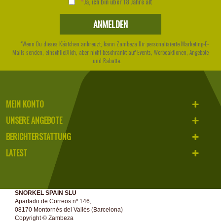
Ja, ich bin über 18 Jahre alt
*Wenn Du dieses Kästchen ankreuzt, kann Zambeza Dir personalisierte Marketing-E-
Mails senden, einschließlich, aber nicht beschränkt auf Events, Werbeaktionen, Angebote
und Rabatte.
MEIN KONTO
UNSERE ANGEBOTE
BERICHTERSTATTUNG
LATEST
SNORKEL SPAIN SLU
Apartado de Correos nº 146,
08170 Montornès del Vallés (Barcelona)
Copyright ©
Zambeza