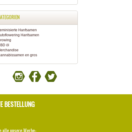
ATEGORIEN
eminisierte Hanfsamen
utoflowering Hanfsamen
rowing
BD öl
erchandise
annabissamen en gros
TE BESTELLUNG
e alle unsere Werbe-