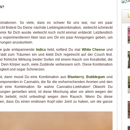
N?
L
binationen. So viele, dass es schwer für uns war, nur ein paar
icht findest Du Deine nächste Lieblingskombination, vielleicht schmeckt
mix für Dich wurde vielleicht noch nicht einmal entdeckt. Letztendlich
zu experimentieren! Aber lass uns Dir ein paar Anregungen geben, um
chungen anzukurbeln.
ine gute entspannende
Indica
liebt, solltest Du mal
White Cheese
und
lädt zum Träumen ein und klebt Dich regelrecht auf der Couch fest.
d fröhliche Wirkung beider Sorten mit einem Hauch von Kreativität, die
rt Dein Körper auch, viele Zustände verbessern sich. Diese Kombination
osigkeit und sogar Schmerzen.
st, dann musst Du eine Kombination aus
Blueberry
,
Bubblegum
und
omponenten in Cannabis, die für die vorherrschenden Aromen und den
 ist eine Kombination für wahre Cannabis-Liebhaber! Obwohl Du
irkungen genießen wirst, ist diese Mischung aber vor allem wegen der
hr beliebt, nicht unbedingt wegen dem Rausch. Wenn Du diese
hen, dass Du einen endlosen Kopf oder Joint zu haben, um die ganze