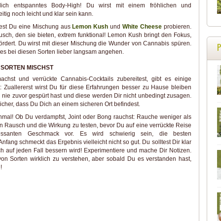
lich entspanntes Body-High! Du wirst mit einem fröhlichen und
tig noch leicht und klar sein kann.
test Du eine Mischung aus
Lemon Kush
und
White Cheese
probieren.
usch, den sie bieten, extrem funktional! Lemon Kush bringt den Fokus,
ördert. Du wirst mit dieser Mischung die Wunder von Cannabis spüren.
ss es bei diesen Sorten lieber langsam angehen.
 SORTEN MISCHST
chst und verrückte Cannabis-Cocktails zubereitest, gibt es einige
st: Zuallererst wirst Du für diese Erfahrungen besser zu Hause bleiben
h nie zuvor gespürt hast und diese werden Dir nicht unbedingt zusagen.
icher, dass Du Dich an einem sicheren Ort befindest.
einmal! Ob Du verdampfst, Joint oder Bong rauchst: Rauche weniger als
en Rausch und die Wirkung zu testen, bevor Du auf eine verrückte Reise
ressanten Geschmack vor. Es wird schwierig sein, die besten
ang schmeckt das Ergebnis vielleicht nicht so gut. Du solltest Dir klar
h auf jeden Fall bessern wird! Experimentiere und mache Dir Notizen.
on Sorten wirklich zu verstehen, aber sobald Du es verstanden hast,
!