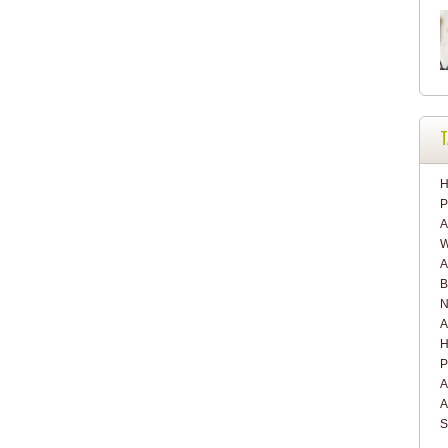
T
H
P
A
W
A
B
N
A
H
P
A
A
S