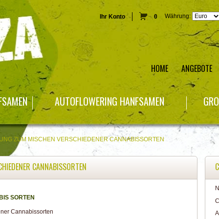
Währung:
Ihr Konto
0
HOME
ANGEBOTE
NFSAMEN
AUTOFLOWERING HANFSAMEN
GRO
ITUNG ZUM MISCHEN VERSCHIEDENER CANNABISSORTEN
SCHIEDENER CANNABISSORTEN
C
N
IS SORTEN
C
A