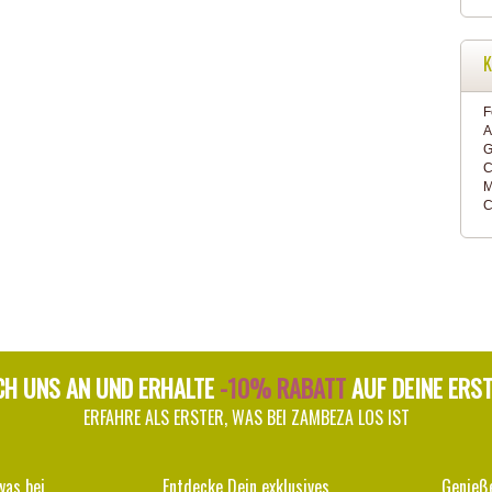
K
F
A
G
C
M
C
CH UNS AN UND ERHALTE
-10% RABATT
AUF DEINE ERS
ERFAHRE ALS ERSTER, WAS BEI ZAMBEZA LOS IST
was bei
Entdecke Dein exklusives
Genieß