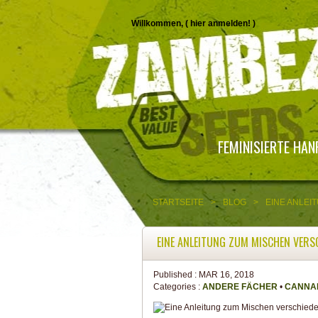
Willkommen, (
hier anmelden!
)
FEMINISIERTE HA
STARTSEITE
>
BLOG
>
EINE ANLE
EINE ANLEITUNG ZUM MISCHEN VER
Published :
MAR 16, 2018
Categories :
ANDERE FÄCHER
•
CANNAB