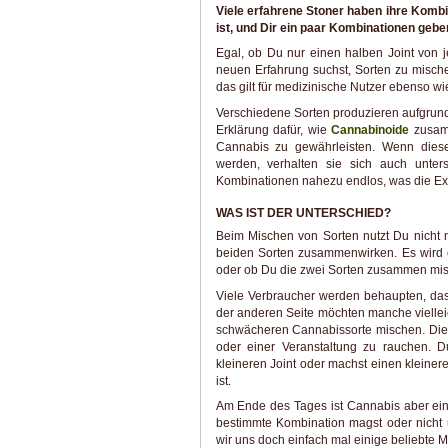
Viele erfahrene Stoner haben ihre Komb
ist, und Dir ein paar Kombinationen gebe
Egal, ob Du nur einen halben Joint von 
neuen Erfahrung suchst, Sorten zu misch
das gilt für medizinische Nutzer ebenso wie
Verschiedene Sorten produzieren aufgrund 
Erklärung dafür, wie
Cannabinoide
zusamm
Cannabis zu gewährleisten. Wenn dies
werden, verhalten sie sich auch unters
Kombinationen nahezu endlos, was die Exist
WAS IST DER UNTERSCHIED?
Beim Mischen von Sorten nutzt Du nicht n
beiden Sorten zusammenwirken. Es wird ei
oder ob Du die zwei Sorten zusammen mischs
Viele Verbraucher werden behaupten, dass
der anderen Seite möchten manche viellei
schwächeren Cannabissorte mischen. Dies
oder einer Veranstaltung zu rauchen. 
kleineren Joint oder machst einen kleineren
ist.
Am Ende des Tages ist Cannabis aber ein
bestimmte Kombination magst oder nich
wir uns doch einfach mal einige beliebte 