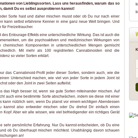
inationen von Lieblingssorten. Lass uns herausfinden, warum das so
M
n, damit Du es selbst ausprobieren kannst!
M
jeder Sorte hast und daher mischen musst oder ob Du nur nach einer
en kann selbst erfahrene Kenner in eine ganz neue Welt bringen. Und
 für Freizeitraucher.
des Entourage-Effekts eine unterschiedliche Wirkung. Das ist auch die
enwirken, um die psychoaktiven und medizinischen Wirkungen von
e chemischen Komponenten in unterschiedlichen Mengen gemischt
K
chiedlich. Mit mehr als 100 registrierten Cannabinoiden sind die
enz so vieler Sorten erklärt.
ur das Cannabinoid-Profil jeder dieser Sorten, sondern auch, wie die
nen Unterschied machen, wie viel von jeder Sorte in jedem Joint ist
t oder den Joint in zwei Seiten aufteilst.
 das High besser ist, wenn sie gute Sorten miteinander mischen. Auf
cht auch eine bestimmte Sorte abschwächen, indem sie diese mit einer
 kann nützlich sein, wenn Du planst vor einem wichtigen Abendessen
Du kannst also entweder mischen oder Du drehst Dir einfach einen
 Kopf. Aber wir alle wissen, wie viel befriedigender ein richtiges Gerät
e sehr persönliche Erfahrung. Nur Du kannst entscheiden, ob Du eine
t und ob Du überhaupt mischen möchtest. Unabhängig davon schauen
Mischungen an!