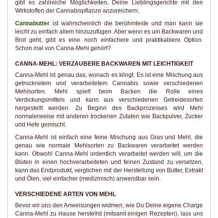
gibt es zahlreiche Möglichkeiten, Deine Lieblingsgerichte mit den
Wirkstoffen der Cannabispflanze anzureichern.
Cannabutter
ist wahrscheinlich die berühmteste und man kann sie
leicht zu einfach allem hinzuzufügen. Aber wenn es um Backwaren und
Brot geht, gibt es eine noch einfachere und praktikablere Option.
Schon mal von Canna-Mehl gehört?
CANNA-MEHL: VERZAUBERE BACKWAREN MIT LEICHTIGKEIT
Canna-Mehl ist genau das, wonach es klingt. Es ist eine Mischung aus
getrocknetem und verarbeitetem Cannabis sowie verschiedenen
Mehlsorten. Mehl spielt beim Backen die Rolle eines
Verdickungsmittels und kann aus verschiedenen Getreidesorten
hergestellt werden. Zu Beginn des Backprozesses wird Mehl
normalerweise mit anderen trockenen Zutaten wie Backpulver, Zucker
und Hefe gemischt.
Canna-Mehl ist einfach eine feine Mischung aus Gras und Mehl, die
genau wie normale Mehlsorten zu Backwaren verarbeitet werden
kann. Obwohl Canna-Mehl ordentlich verarbeitet werden will, um die
Blüten in einen hochverarbeiteten und feinen Zustand zu versetzen,
kann das Endprodukt, verglichen mit der Herstellung von Butter, Extrakt
und Ölen, viel einfacher (medizinisch) anwendbar sein.
VERSCHIEDENE ARTEN VON MEHL
Bevor wir uns den Anweisungen widmen, wie Du Deine eigene Charge
Canna-Mehl zu Hause herstellst (mitsamt einigen Rezepten), lass uns