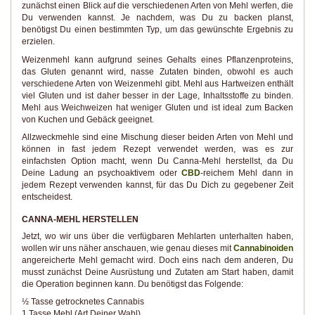
zunächst einen Blick auf die verschiedenen Arten von Mehl werfen, die
Du verwenden kannst. Je nachdem, was Du zu backen planst,
benötigst Du einen bestimmten Typ, um das gewünschte Ergebnis zu
erzielen.
Weizenmehl kann aufgrund seines Gehalts eines Pflanzenproteins,
das Gluten genannt wird, nasse Zutaten binden, obwohl es auch
verschiedene Arten von Weizenmehl gibt. Mehl aus Hartweizen enthält
viel Gluten und ist daher besser in der Lage, Inhaltsstoffe zu binden.
Mehl aus Weichweizen hat weniger Gluten und ist ideal zum Backen
von Kuchen und Gebäck geeignet.
Allzweckmehle sind eine Mischung dieser beiden Arten von Mehl und
können in fast jedem Rezept verwendet werden, was es zur
einfachsten Option macht, wenn Du Canna-Mehl herstellst, da Du
Deine Ladung an psychoaktivem oder
CBD
-reichem Mehl dann in
jedem Rezept verwenden kannst, für das Du Dich zu gegebener Zeit
entscheidest.
CANNA-MEHL HERSTELLEN
Jetzt, wo wir uns über die verfügbaren Mehlarten unterhalten haben,
wollen wir uns näher anschauen, wie genau dieses mit
Cannabinoiden
angereicherte Mehl gemacht wird. Doch eins nach dem anderen, Du
musst zunächst Deine Ausrüstung und Zutaten am Start haben, damit
die Operation beginnen kann. Du benötigst das Folgende:
½ Tasse getrocknetes Cannabis
1 Tasse Mehl (Art Deiner Wahl)