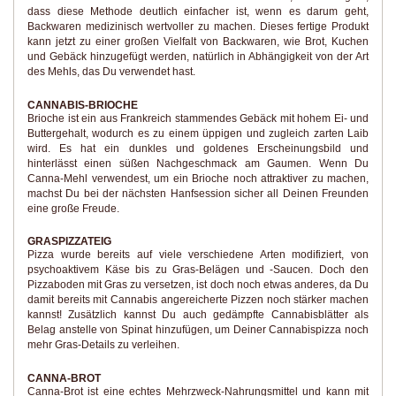
dass diese Methode deutlich einfacher ist, wenn es darum geht,
Backwaren medizinisch wertvoller zu machen. Dieses fertige Produkt
kann jetzt zu einer großen Vielfalt von Backwaren, wie Brot, Kuchen
und Gebäck hinzugefügt werden, natürlich in Abhängigkeit von der Art
des Mehls, das Du verwendet hast.
CANNABIS-BRIOCHE
Brioche ist ein aus Frankreich stammendes Gebäck mit hohem Ei- und
Buttergehalt, wodurch es zu einem üppigen und zugleich zarten Laib
wird. Es hat ein dunkles und goldenes Erscheinungsbild und
hinterlässt einen süßen Nachgeschmack am Gaumen. Wenn Du
Canna-Mehl verwendest, um ein Brioche noch attraktiver zu machen,
machst Du bei der nächsten Hanfsession sicher all Deinen Freunden
eine große Freude.
GRASPIZZATEIG
Pizza wurde bereits auf viele verschiedene Arten modifiziert, von
psychoaktivem Käse bis zu Gras-Belägen und -Saucen. Doch den
Pizzaboden mit Gras zu versetzen, ist doch noch etwas anderes, da Du
damit bereits mit Cannabis angereicherte Pizzen noch stärker machen
kannst! Zusätzlich kannst Du auch gedämpfte Cannabisblätter als
Belag anstelle von Spinat hinzufügen, um Deiner Cannabispizza noch
mehr Gras-Details zu verleihen.
CANNA-BROT
Canna-Brot ist eine echtes Mehrzweck-Nahrungsmittel und kann mit