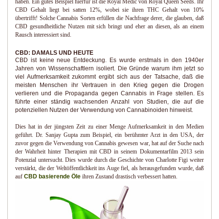
haben. Ein gutes Beispiel hierfür ist die Royal Medic von Royal Queen Seeds. Ihr
CBD Gehalt liegt bei satten 12%, wobei sie ihren THC Gehalt von 10%
übertrifft! Solche Cannabis Sorten erfüllen die Nachfrage derer, die glauben, daß
CBD gesundheitliche Nutzen mit sich bringt und eher an diesen, als an einem
Rausch interessiert sind.
CBD: DAMALS UND HEUTE
CBD ist keine neue Entdeckung. Es wurde erstmals in den 1940er
Jahren von Wissenschaftlern isoliert. Die Gründe warum ihm jetzt so
viel Aufmerksamkeit zukommt ergibt sich aus der Tatsache, daß die
meisten Menschen ihr Vertrauen in den Krieg gegen die Drogen
verlieren und die Propaganda gegen Cannabis in Frage stellen. Es
führte einer ständig wachsenden Anzahl von Studien, die auf die
potenziellen Nutzen der Verwendung von Cannabinoiden hinweist.
Dies hat in der jüngsten Zeit zu einer Menge Aufmerksamkeit in den Medien
geführt. Dr. Sanjay Gupta zum Beispiel, ein berühmter Arzt in den USA, der
zuvor gegen die Verwendung von Cannabis gewesen war, hat auf der Suche nach
der Wahrheit hinter Therapien mit CBD in seinem Dokumentarfilm 2013 sein
Potenzial untersucht. Dies wurde durch die Geschichte von Charlotte Figi weiter
verstärkt, die der Weltöffentlichkeit ins Auge fiel, als herausgefunden wurde, daß
auf
CBD basierende Öle
ihren Zustand drastisch verbessert hatten.