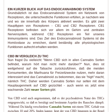
EIN KURZER BLICK AUF DAS ENDOCANNABINOID SYSTEM
Grundsätzlich ist das Endocannabinoid System ein Netzwerk von
Rezeptoren, die unterschiedliche Funktionen erfüllen, je nachdem wie
und wo sie innerhalb des Körpers aktiviert werden. Es gibt zwei
Haupttypen von Rezeptoren - CB1 und CB2 Rezeptoren. CB1
Rezeptoren befinden sich vor allem im Gehirn und zentralen
Nervensystem, während CB2 Rezeptoren ein Teil unseres
Immunsystems sind. Das Ziel des Endocannabinoid Systems ist die
Homöostase zu erreichen, damit beständig alle physiologischen
Funktionen aufrecht erhalten werden.
CBD IM VERGLEICH ZU THC
Nun fragst Du vielleicht: "Wenn CBD sich in allen Cannabis Sorten
befindet, warum hört man nicht mehr darüber?" Nun, dies ist
weitgehend auf die Tatsache zurückzuführen, daß die meisten
Konsumenten, die Marihuana für Freizeitzwecke nutzen, mehr daran
interessiert sind das Cannabinoid zu bekommen, das sie "high" macht,
nämlich THC. Daher werden Cannabis Sorten nur selten mit dem
Hauptaugenmerk auf CBD gezüchtet - auch wenn es jetzt eine
wachsende Zahl
neuer Sorten
gibt.
Von CBD wird auch angenommen, daß es der psychoaktiven Natur des THCs
entgegenwirkt, so daß es beruhigt und bestimmte Aspekte des Rausches dämpft.
Während Du häufig verschiedene
Cannabis Sorten
mit einem THC Gehalt von
zwischen 10 und 20% finden kannst, liegt der von CBD hingegen in der Regel