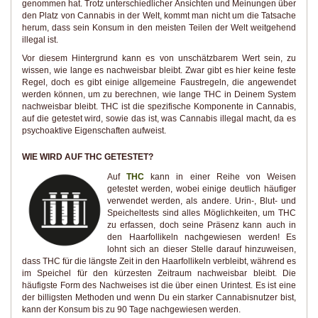
genommen hat. Trotz unterschiedlicher Ansichten und Meinungen über
den Platz von Cannabis in der Welt, kommt man nicht um die Tatsache
herum, dass sein Konsum in den meisten Teilen der Welt weitgehend
illegal ist.
Vor diesem Hintergrund kann es von unschätzbarem Wert sein, zu
wissen, wie lange es nachweisbar bleibt. Zwar gibt es hier keine feste
Regel, doch es gibt einige allgemeine Faustregeln, die angewendet
werden können, um zu berechnen, wie lange THC in Deinem System
nachweisbar bleibt. THC ist die spezifische Komponente in Cannabis,
auf die getestet wird, sowie das ist, was Cannabis illegal macht, da es
psychoaktive Eigenschaften aufweist.
WIE WIRD AUF THC GETESTET?
Auf
THC
kann in einer Reihe von Weisen
getestet werden, wobei einige deutlich häufiger
verwendet werden, als andere. Urin-, Blut- und
Speicheltests sind alles Möglichkeiten, um THC
zu erfassen, doch seine Präsenz kann auch in
den Haarfollikeln nachgewiesen werden! Es
lohnt sich an dieser Stelle darauf hinzuweisen,
dass THC für die längste Zeit in den Haarfollikeln verbleibt, während es
im Speichel für den kürzesten Zeitraum nachweisbar bleibt. Die
häufigste Form des Nachweises ist die über einen Urintest. Es ist eine
der billigsten Methoden und wenn Du ein starker Cannabisnutzer bist,
kann der Konsum bis zu 90 Tage nachgewiesen werden.