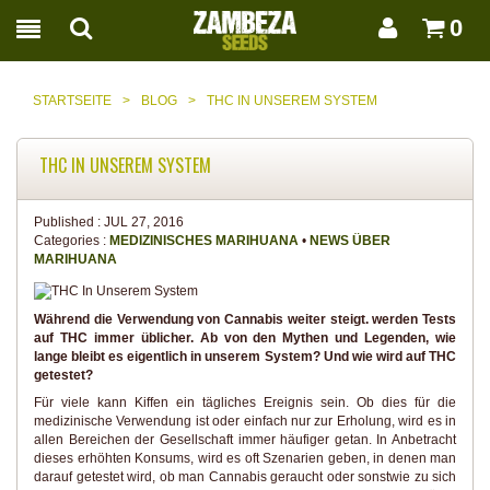
0
STARTSEITE
>
BLOG
>
THC IN UNSEREM SYSTEM
THC IN UNSEREM SYSTEM
Published :
JUL 27, 2016
Categories :
MEDIZINISCHES MARIHUANA
•
NEWS ÜBER
MARIHUANA
Während die Verwendung von Cannabis weiter steigt. werden Tests
auf THC immer üblicher. Ab von den Mythen und Legenden, wie
lange bleibt es eigentlich in unserem System? Und wie wird auf THC
getestet?
Für viele kann Kiffen ein tägliches Ereignis sein. Ob dies für die
medizinische Verwendung ist oder einfach nur zur Erholung, wird es in
allen Bereichen der Gesellschaft immer häufiger getan. In Anbetracht
dieses erhöhten Konsums, wird es oft Szenarien geben, in denen man
darauf getestet wird, ob man Cannabis geraucht oder sonstwie zu sich