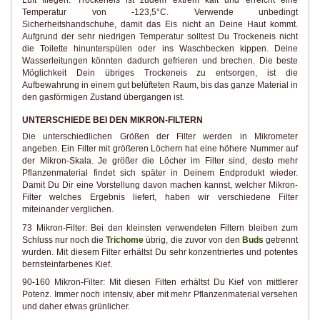
Temperatur von -123,5°C. Verwende unbedingt
Sicherheitshandschuhe, damit das Eis nicht an Deine Haut kommt.
Aufgrund der sehr niedrigen Temperatur solltest Du Trockeneis nicht
die Toilette hinunterspülen oder ins Waschbecken kippen. Deine
Wasserleitungen könnten dadurch gefrieren und brechen. Die beste
Möglichkeit Dein übriges Trockeneis zu entsorgen, ist die
Aufbewahrung in einem gut belüfteten Raum, bis das ganze Material in
den gasförmigen Zustand übergangen ist.
UNTERSCHIEDE BEI DEN MIKRON-FILTERN
Die unterschiedlichen Größen der Filter werden in Mikrometer
angeben. Ein Filter mit größeren Löchern hat eine höhere Nummer auf
der Mikron-Skala. Je größer die Löcher im Filter sind, desto mehr
Pflanzenmaterial findet sich später in Deinem Endprodukt wieder.
Damit Du Dir eine Vorstellung davon machen kannst, welcher Mikron-
Filter welches Ergebnis liefert, haben wir verschiedene Filter
miteinander verglichen.
73 Mikron-Filter: Bei den kleinsten verwendeten Filtern bleiben zum
Schluss nur noch die
Trichome
übrig, die zuvor von den
Buds
getrennt
wurden. Mit diesem Filter erhältst Du sehr konzentriertes und potentes
bernsteinfarbenes Kief.
90-160 Mikron-Filter: Mit diesen Filten erhältst Du Kief von mittlerer
Potenz. Immer noch intensiv, aber mit mehr Pflanzenmaterial versehen
und daher etwas grünlicher.