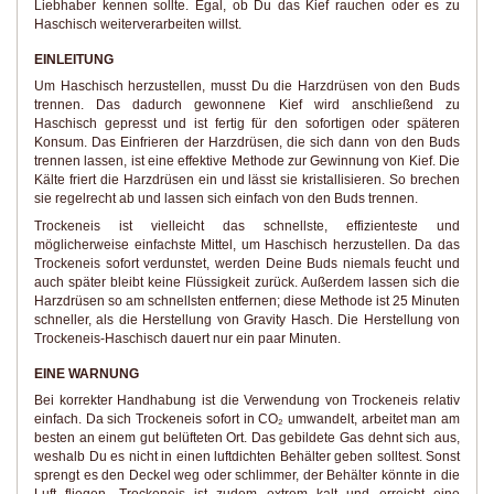
Liebhaber kennen sollte. Egal, ob Du das Kief rauchen oder es zu
Haschisch weiterverarbeiten willst.
EINLEITUNG
Um Haschisch herzustellen, musst Du die Harzdrüsen von den Buds
trennen. Das dadurch gewonnene Kief wird anschließend zu
Haschisch gepresst und ist fertig für den sofortigen oder späteren
Konsum. Das Einfrieren der Harzdrüsen, die sich dann von den Buds
trennen lassen, ist eine effektive Methode zur Gewinnung von Kief. Die
Kälte friert die Harzdrüsen ein und lässt sie kristallisieren. So brechen
sie regelrecht ab und lassen sich einfach von den Buds trennen.
Trockeneis ist vielleicht das schnellste, effizienteste und
möglicherweise einfachste Mittel, um Haschisch herzustellen. Da das
Trockeneis sofort verdunstet, werden Deine Buds niemals feucht und
auch später bleibt keine Flüssigkeit zurück. Außerdem lassen sich die
Harzdrüsen so am schnellsten entfernen; diese Methode ist 25 Minuten
schneller, als die Herstellung von Gravity Hasch. Die Herstellung von
Trockeneis-Haschisch dauert nur ein paar Minuten.
EINE WARNUNG
Bei korrekter Handhabung ist die Verwendung von Trockeneis relativ
einfach. Da sich Trockeneis sofort in CO₂ umwandelt, arbeitet man am
besten an einem gut belüfteten Ort. Das gebildete Gas dehnt sich aus,
weshalb Du es nicht in einen luftdichten Behälter geben solltest. Sonst
sprengt es den Deckel weg oder schlimmer, der Behälter könnte in die
Luft fliegen. Trockeneis ist zudem extrem kalt und erreicht eine