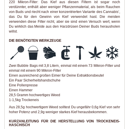
220 Mikron-Filter: Das Kief aus diesen Filtern ist sogar noch
verdünnter, enthält aber weniger Pflanzenmaterial, als beim Rauchen
von Buds und riecht nach einer konzentrierten Variante des Cannabis‘,
das Du für den Gewinn von Kief verwendet hast. Die meisten
verwenden diese Filter nicht, aber sie sind einen Versuch wert, wenn
Du wirklich das Meiste aus den Harzdrüsen Deiner Buds herausholen
willst.
DIE BENÖTIGTEN WERKZEUGE
Zwei Bubble Bags mit 3,8 Litern, einmal mit einem 73 Mikron-Filter und
einmal mit einem 90 Mikron-Filter
Einen ausreichend großen Eimer für Deine Extraktionsbeutel
Ein Paar Sicherheitshandschuhe
Eine Pollenpresse
Einen Hammer
28,5 Gramm hochwertiges Weed
1-1,5kg Trockeneis
Aus 28,5g hochwertigem Weed solltest Du ungefähr 0,6g Kief von sehr
hoher Potenz und 2,9g weniger starkes Kief herausbekommen.
KURZANLEITUNG FÜR DIE HERSTELLUNG VON TROCKENEIS-
HASCHISCH