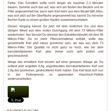
Farbe. Das Schütteln sollte nicht länger als maximal 2-3 Minuten
dauern. Sammle auch das auf, was sich am Boden des Beutels und im
Filter angesammelt hat, wenn kein Kief mehr aus dem Beutel fällt. Alles,
was sich jetzt auf der Oberfläche angesammelt hat, kannst Du mit einer
flachen Karte zu einem großen Haufen zusammenschieben.
Diesen Vorgang kannst Du jetzt mit dem restlichen Eis und dem
übrigen Weed aus dem ersten Durchgang mit dem 73 Mikron-Filter
wiederholen. Nur benutzt Du diesmal den Extraktionsbeutel mit dem 90
Mikron-Filter. Da es mehr Pflanzenmaterial enthält, sollte das
gesammelte Kief jetzt etwas grünlicher sein, als das aus dem 73
Mikron-Filter. Die Qualität ist nicht ganz so hoch, wie bei dem
bernsteinfarbenen Kief, aber immer noch sehr potent und
geschmackvoll.
Wiege das erhaltene Kief einzeln auf einer genauen Waage ab: Du
solltest jetzt ungefähr 0,6g ungestrecktes bernsteinfarbenes Kief und
2,9g des grünlichen, gestreckteren Kiefs haben. Das Kief lässt sich nun
in der Pollenpresse zu gepressten Haschisch-Pellets
weiterverarbeiten.
WhatsApp
YOU MIGHT ALSO LIKE