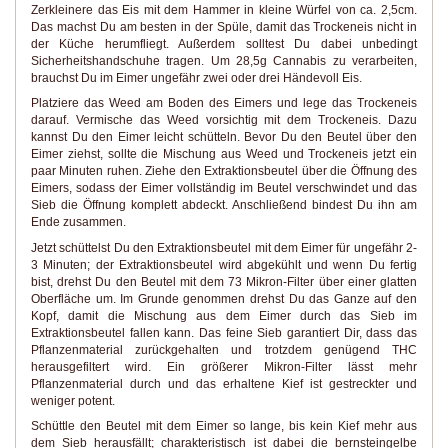
Zerkleinere das Eis mit dem Hammer in kleine Würfel von ca. 2,5cm.
Das machst Du am besten in der Spüle, damit das Trockeneis nicht in
der Küche herumfliegt. Außerdem solltest Du dabei unbedingt
Sicherheitshandschuhe tragen. Um 28,5g Cannabis zu verarbeiten,
brauchst Du im Eimer ungefähr zwei oder drei Händevoll Eis.
Platziere das Weed am Boden des Eimers und lege das Trockeneis
darauf. Vermische das Weed vorsichtig mit dem Trockeneis. Dazu
kannst Du den Eimer leicht schütteln. Bevor Du den Beutel über den
Eimer ziehst, sollte die Mischung aus Weed und Trockeneis jetzt ein
paar Minuten ruhen. Ziehe den Extraktionsbeutel über die Öffnung des
Eimers, sodass der Eimer vollständig im Beutel verschwindet und das
Sieb die Öffnung komplett abdeckt. Anschließend bindest Du ihn am
Ende zusammen.
Jetzt schüttelst Du den Extraktionsbeutel mit dem Eimer für ungefähr 2-
3 Minuten; der Extraktionsbeutel wird abgekühlt und wenn Du fertig
bist, drehst Du den Beutel mit dem 73 Mikron-Filter über einer glatten
Oberfläche um. Im Grunde genommen drehst Du das Ganze auf den
Kopf, damit die Mischung aus dem Eimer durch das Sieb im
Extraktionsbeutel fallen kann. Das feine Sieb garantiert Dir, dass das
Pflanzenmaterial zurückgehalten und trotzdem genügend THC
herausgefiltert wird. Ein größerer Mikron-Filter lässt mehr
Pflanzenmaterial durch und das erhaltene Kief ist gestreckter und
weniger potent.
Schüttle den Beutel mit dem Eimer so lange, bis kein Kief mehr aus
dem Sieb herausfällt; charakteristisch ist dabei die bernsteingelbe