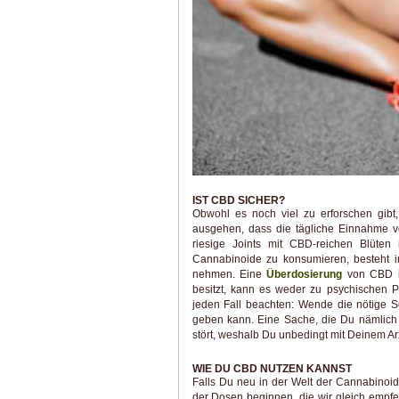
IST CBD SICHER?
Obwohl es noch viel zu erforschen gi
ausgehen, dass die tägliche Einnahme v
riesige Joints mit CBD-reichen Blüten
Cannabinoide zu konsumieren, besteht im
nehmen. Eine
Überdosierung
von CBD is
besitzt, kann es weder zu psychischen P
jeden Fall beachten: Wende die nötige So
geben kann. Eine Sache, die Du nämlich b
stört, weshalb Du unbedingt mit Deinem Ar
WIE DU CBD NUTZEN KANNST
Falls Du neu in der Welt der Cannabinoide 
der Dosen beginnen, die wir gleich empf