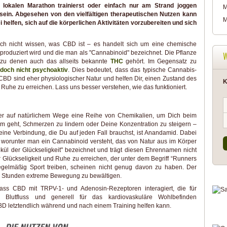
en lokalen Marathon trainierst oder einfach nur am Strand joggen
M
sein. Abgesehen von den vielfältigen therapeutischen Nutzen kann
M
elfen, sich auf die körperlichen Aktivitäten vorzubereiten und sich
och nicht wissen, was CBD ist – es handelt sich um eine chemische
produziert wird und die man als "Cannabinoid" bezeichnet. Die Pflanze
 zu denen auch das allseits bekannte
THC
gehört. Im Gegensatz zu
doch nicht psychoaktiv
. Dies bedeutet, dass das typische Cannabis-
n CBD sind eher physiologischer Natur und helfen Dir, einen Zustand des
K
Ruhe zu erreichen. Lass uns besser verstehen, wie das funktioniert.
rper auf natürlichem Wege eine Reihe von Chemikalien, um Dich beim
rum geht, Schmerzen zu lindern oder Deine Konzentration zu steigern –
ine Verbindung, die Du auf jeden Fall brauchst, ist Anandamid. Dabei
 worunter man ein Cannabinoid versteht, das von Natur aus im Körper
ekül der Glückseligkeit" bezeichnet und trägt diesen Ehrennamen nicht
er Glückseligkeit und Ruhe zu erreichen, der unter dem Begriff “Runners
regelmäßig Sport treiben, scheinen nicht genug davon zu haben. Der
ch 2 Stunden extreme Bewegung zu bewältigen.
ass CBD mit TRPV-1- und Adenosin-Rezeptoren interagiert, die für
Blutfluss und generell für das kardiovaskuläre Wohlbefinden
CBD letztendlich während und nach einem Training helfen kann.