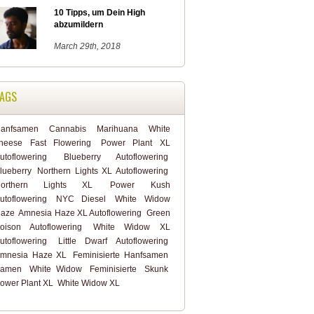
10 Tipps, um Dein High
abzumildern
March 29th, 2018
AGS
anfsamen
Cannabis
Marihuana
White
heese Fast Flowering
Power Plant XL
utoflowering
Blueberry Autoflowering
lueberry
Northern Lights XL Autoflowering
orthern Lights XL
Power Kush
utoflowering
NYC Diesel
White Widow
aze
Amnesia Haze XL Autoflowering
Green
oison Autoflowering
White Widow XL
utoflowering
Little Dwarf Autoflowering
mnesia Haze XL
Feminisierte Hanfsamen
amen
White Widow
Feminisierte
Skunk
ower Plant XL
White Widow XL