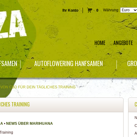
Währung:
Ihr Konto
0
HOME
ANGEBOTE
NFSAMEN
AUTOFLOWERING HANFSAMEN
GRO
 VON CBD FÜR DEIN TÄGLICHES TRAINING
ICHES TRAINING
C
N
NA
•
NEWS ÜBER MARIHUANA
C
A