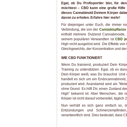
Egal, ob Du Profisportler bist, für d
möchtest – CBD kann eine große Hilfe 
dieses Cannabinoid Deinem Körper dabei h
davon zu erholen. Erfahre hier mehr!
Für diejenigen unter Euch, die immer n
Verbindung, die von der
Cannabispflanze
enthält mehrere Dutzend Cannabinoide,
seinem populären Verwandten ist
CBD je
High nicht ausgelöst wird. Die Effekte vo
Gleichgewichts, der Konzentration und der 
WIE CBD FUNKTIONIERT
Wenn Du trainierst, produziert Dein Kö
Training zu unterstützen. Egal, ob es da
Dein Körper weiß, was Du brauchst. Und e
handelt es sich um ein Endocannabinoid,
produziert wird. Anandamid wird als "Mol
ohne Grund. Es hilft Dir, einen Zustand d
High” bekannt ist. Aber Menschen, die 
Körper ist nicht darauf vorbereitet, tägli
Nun verhält es sich ganz einfach so, d
Entzündungen und Schmerzempfinden, 
verantwortlich sind. Dies bedeutet, dass 