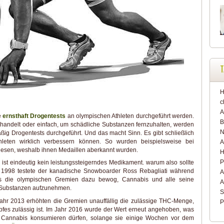
T
H
c
A
e
ernsthaft Drogentests
an olympischen Athleten durchgeführt werden.
B
handelt oder einfach, um schädliche Substanzen fernzuhalten, werden
N
ßig Drogentests durchgeführt. Und das macht Sinn. Es gibt schließlich
hleten wirklich verbessern können. So wurden beispielsweise bei
A
iesen, weshalb ihnen Medaillen aberkannt wurden.
H
P
 ist eindeutig kein leistungssteigerndes Medikament. warum also sollte
st 1998 testete der kanadische Snowboarder Ross Rebagliati während
A
as die olympischen Gremien dazu bewog, Cannabis und alle seine
A
n Substanzen aufzunehmen.
S
 Jahr 2013 erhöhten die Gremien unauffällig die zulässige THC-Menge,
P
pfes zulässig ist. Im Jahr 2016 wurde der Wert erneut angehoben, was
r Cannabis konsumieren dürfen, solange sie einige Wochen vor dem