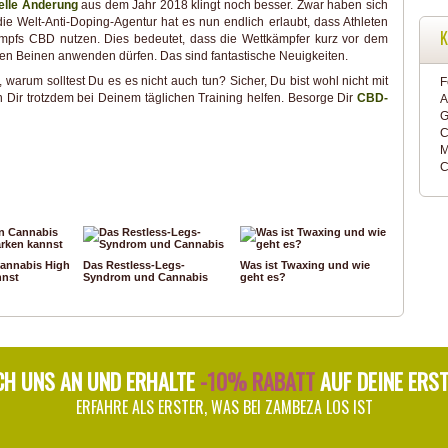
elle Änderung
aus dem Jahr 2018 klingt noch besser. Zwar haben sich
ie Welt-Anti-Doping-Agentur hat es nun endlich erlaubt, dass Athleten
K
mpfs CBD nutzen. Dies bedeutet, dass die Wettkämpfer kurz vor dem
en Beinen anwenden dürfen. Das sind fantastische Neuigkeiten.
arum solltest Du es es nicht auch tun? Sicher, Du bist wohl nicht mit
F
nn Dir trotzdem bei Deinem täglichen Training helfen. Besorge Dir
CBD-
A
G
C
M
C
Cannabis High
Das Restless-Legs-
Was ist Twaxing und wie
nnst
Syndrom und Cannabis
geht es?
CH UNS AN UND ERHALTE
-10% RABATT
AUF DEINE ERS
ERFAHRE ALS ERSTER, WAS BEI ZAMBEZA LOS IST