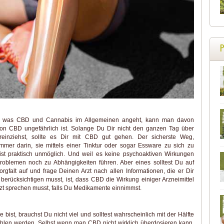
bt, was CBD und Cannabis im Allgemeinen angeht, kann man davon
on CBD ungefährlich ist. Solange Du Dir nicht den ganzen Tag über
 reinziehst, sollte es Dir mit CBD gut gehen. Der sicherste Weg,
mer darin, sie mittels einer Tinktur oder sogar Essware zu sich zu
t praktisch unmöglich. Und weil es keine psychoaktiven Wirkungen
roblemen noch zu Abhängigkeiten führen. Aber eines solltest Du auf
rgfalt auf und frage Deinen Arzt nach allen Informationen, die er Dir
erücksichtigen musst, ist, dass CBD die Wirkung einiger Arzneimittel
zt sprechen musst, falls Du Medikamente einnimmst.
bist, brauchst Du nicht viel und solltest wahrscheinlich mit der Hälfte
ehlen werden. Selbst wenn man CBD nicht wirklich überdosieren kann,