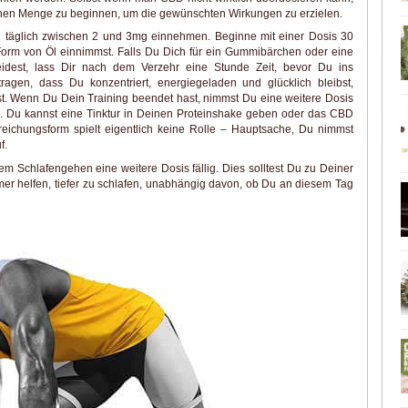
lichen Menge zu beginnen, um die gewünschten Wirkungen zu erzielen.
al täglich zwischen 2 und 3mg einnehmen. Beginne mit einer Dosis 30
 Form von Öl einnimmst. Falls Du Dich für ein Gummibärchen oder eine
dest, lass Dir nach dem Verzehr eine Stunde Zeit, bevor Du ins
tragen, dass Du konzentriert, energiegeladen und glücklich bleibst,
. Wenn Du Dein Training beendet hast, nimmst Du eine weitere Dosis
en. Du kannst eine Tinktur in Deinen Proteinshake geben oder das CBD
reichungsform spielt eigentlich keine Rolle – Hauptsache, Du nimmst
f.
dem Schlafengehen eine weitere Dosis fällig. Dies solltest Du zu Deiner
mer helfen, tiefer zu schlafen, unabhängig davon, ob Du an diesem Tag