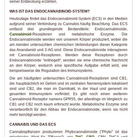
seiner Entdeckung erzählen.
WAS IST DAS ENDOCANNABINOID-SYSTEM?
Heutzutage findet das Endocannabinoid-System (ECS) in den Medien
aufgrund seiner Verbindung zu Cannabis häufig Beachtung. Das ECS
umfasst drei grundlegende Bestandteile: Endocannabinoide,
Cannabinoid
-Rezeptoren und metabolische Enzyme. Die
Endocannabinoide werden von unserem Körper produziert, wobei die
am meisten untersuchten chemischen Verbindungen dieser Kategorie
das Anandamid und 2-AG sind. Diese Endocannabinoide interagieren
mit Cannabinoid-Rezeptoren. Werden diese Rezeptoren durch
Endocannabinoide "entriegelt", senden sie eine chemische Nachricht
an den Körper, wodurch eine spezifische Aufgabe erfüllt wird, wie
beispielsweise die Regulation des Immunsystems.
Die am häufigsten untersuchten Cannabinoid-Rezeptoren sind CB1,
die hauptsächlich im Gehirn und im zentralen Nervensystem lokalisiert
sind und CB2, die man im Darmtrakt, in der Haut und generell im
gesamten Immunsystem vorfindet. Es gibt noch einen weiteren
Cannabinoid-Rezeptor namens GPR55, der allerdings im Vergleich zu
CB1 und CB2 noch kaum erforscht wurde. Metabolische Enzyme sind
verantwortlich für den Abbau der Endocannabinoide, wenn sie nicht
mehr benötigt werden.
CANNABIS UND DAS ECS
Cannabispflanzen produzieren Phytocannabinoide ("Phyto" ist das
griechische Wort für "Pflanze"), wie
THC
,
CBD
, CBN, THCA und