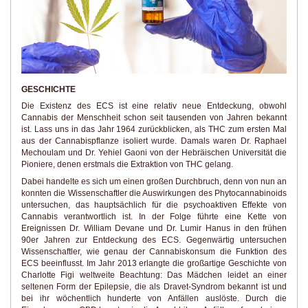
GESCHICHTE
Die Existenz des ECS ist eine relativ neue Entdeckung, obwohl
Cannabis der Menschheit schon seit tausenden von Jahren bekannt
ist. Lass uns in das Jahr 1964 zurückblicken, als THC zum ersten Mal
aus der Cannabispflanze isoliert wurde. Damals waren Dr. Raphael
Mechoulam und Dr. Yehiel Gaoni von der Hebräischen Universität die
Pioniere, denen erstmals die Extraktion von THC gelang.
Dabei handelte es sich um einen großen Durchbruch, denn von nun an
konnten die Wissenschaftler die Auswirkungen des Phytocannabinoids
untersuchen, das hauptsächlich für die psychoaktiven Effekte von
Cannabis verantwortlich ist. In der Folge führte eine Kette von
Ereignissen Dr. William Devane und Dr. Lumir Hanus in den frühen
90er Jahren zur Entdeckung des ECS. Gegenwärtig untersuchen
Wissenschaftler, wie genau der Cannabiskonsum die Funktion des
ECS beeinflusst. Im Jahr 2013 erlangte die großartige Geschichte von
Charlotte Figi weltweite Beachtung: Das Mädchen leidet an einer
seltenen Form der Epilepsie, die als Dravet-Syndrom bekannt ist und
bei ihr wöchentlich hunderte von Anfällen auslöste. Durch die