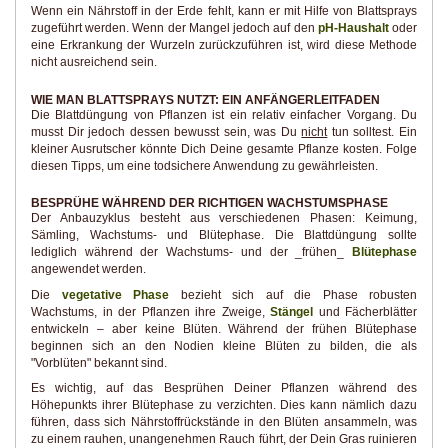
Wenn ein Nährstoff in der Erde fehlt, kann er mit Hilfe von Blattsprays
zugeführt werden. Wenn der Mangel jedoch auf den
pH-Haushalt
oder
eine Erkrankung der Wurzeln zurückzuführen ist, wird diese Methode
nicht ausreichend sein.
WIE MAN BLATTSPRAYS NUTZT: EIN ANFÄNGERLEITFADEN
Die Blattdüngung von Pflanzen ist ein relativ einfacher Vorgang. Du
musst Dir jedoch dessen bewusst sein, was Du
nicht
tun solltest. Ein
kleiner Ausrutscher könnte Dich Deine gesamte Pflanze kosten. Folge
diesen Tipps, um eine todsichere Anwendung zu gewährleisten.
BESPRÜHE WÄHREND DER RICHTIGEN WACHSTUMSPHASE
Der Anbauzyklus besteht aus verschiedenen Phasen: Keimung,
Sämling, Wachstums- und Blütephase. Die Blattdüngung sollte
lediglich während der Wachstums- und der _frühen_
Blütephase
angewendet werden.
Die
vegetative Phase
bezieht sich auf die Phase robusten
Wachstums, in der Pflanzen ihre Zweige,
Stängel
und Fächerblätter
entwickeln – aber keine Blüten. Während der frühen Blütephase
beginnen sich an den Nodien kleine Blüten zu bilden, die als
"Vorblüten" bekannt sind.
Es wichtig, auf das Besprühen Deiner Pflanzen während des
Höhepunkts ihrer Blütephase zu verzichten. Dies kann nämlich dazu
führen, dass sich Nährstoffrückstände in den Blüten ansammeln, was
zu einem rauhen, unangenehmen Rauch führt, der Dein Gras ruinieren