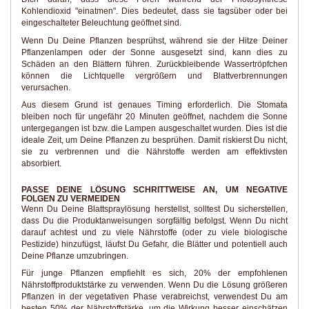
Kohlendioxid "einatmen". Dies bedeutet, dass sie tagsüber oder bei
eingeschalteter Beleuchtung geöffnet sind.
Wenn Du Deine Pflanzen besprühst, während sie der Hitze Deiner
Pflanzenlampen oder der Sonne ausgesetzt sind, kann dies zu
Schäden an den Blättern führen. Zurückbleibende Wassertröpfchen
können die Lichtquelle vergrößern und Blattverbrennungen
verursachen.
Aus diesem Grund ist genaues Timing erforderlich. Die Stomata
bleiben noch für ungefähr 20 Minuten geöffnet, nachdem die Sonne
untergegangen ist bzw. die Lampen ausgeschaltet wurden. Dies ist die
ideale Zeit, um Deine Pflanzen zu besprühen. Damit riskierst Du nicht,
sie zu verbrennen und die Nährstoffe werden am effektivsten
absorbiert.
PASSE DEINE LÖSUNG SCHRITTWEISE AN, UM NEGATIVE
FOLGEN ZU VERMEIDEN
Wenn Du Deine Blattspraylösung herstellst, solltest Du sicherstellen,
dass Du die Produktanweisungen sorgfältig befolgst. Wenn Du nicht
darauf achtest und zu viele Nährstoffe (oder zu viele biologische
Pestizide) hinzufügst, läufst Du Gefahr, die Blätter und potentiell auch
Deine Pflanze umzubringen.
Für junge Pflanzen empfiehlt es sich, 20% der empfohlenen
Nährstoffproduktstärke zu verwenden. Wenn Du die Lösung größeren
Pflanzen in der vegetativen Phase verabreichst, verwendest Du am
besten 50% der Nährstoffstärke, um die Wirkung besser einschätzen