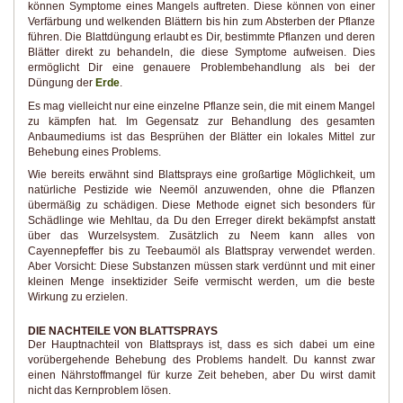
können Symptome eines Mangels auftreten. Diese können von einer
Verfärbung und welkenden Blättern bis hin zum Absterben der Pflanze
führen. Die Blattdüngung erlaubt es Dir, bestimmte Pflanzen und deren
Blätter direkt zu behandeln, die diese Symptome aufweisen. Dies
ermöglicht Dir eine genauere Problembehandlung als bei der
Düngung der
Erde
.
Es mag vielleicht nur eine einzelne Pflanze sein, die mit einem Mangel
zu kämpfen hat. Im Gegensatz zur Behandlung des gesamten
Anbaumediums ist das Besprühen der Blätter ein lokales Mittel zur
Behebung eines Problems.
Wie bereits erwähnt sind Blattsprays eine großartige Möglichkeit, um
natürliche Pestizide wie Neemöl anzuwenden, ohne die Pflanzen
übermäßig zu schädigen. Diese Methode eignet sich besonders für
Schädlinge wie Mehltau, da Du den Erreger direkt bekämpfst anstatt
über das Wurzelsystem. Zusätzlich zu Neem kann alles von
Cayennepfeffer bis zu Teebaumöl als Blattspray verwendet werden.
Aber Vorsicht: Diese Substanzen müssen stark verdünnt und mit einer
kleinen Menge insektizider Seife vermischt werden, um die beste
Wirkung zu erzielen.
DIE NACHTEILE VON BLATTSPRAYS
Der Hauptnachteil von Blattsprays ist, dass es sich dabei um eine
vorübergehende Behebung des Problems handelt. Du kannst zwar
einen Nährstoffmangel für kurze Zeit beheben, aber Du wirst damit
nicht das Kernproblem lösen.