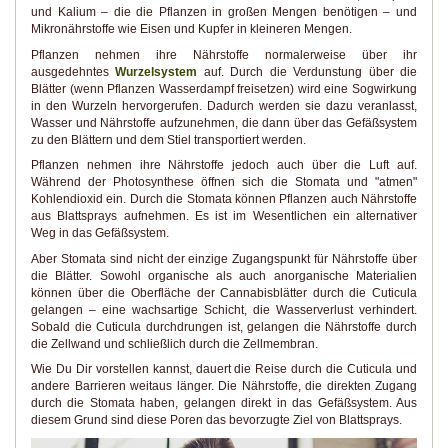
und Kalium – die die Pflanzen in großen Mengen benötigen – und
Mikronährstoffe wie Eisen und Kupfer in kleineren Mengen.
Pflanzen nehmen ihre Nährstoffe normalerweise über ihr
ausgedehntes
Wurzelsystem
auf. Durch die Verdunstung über die
Blätter (wenn Pflanzen Wasserdampf freisetzen) wird eine Sogwirkung
in den Wurzeln hervorgerufen. Dadurch werden sie dazu veranlasst,
Wasser und Nährstoffe aufzunehmen, die dann über das Gefäßsystem
zu den Blättern und dem Stiel transportiert werden.
Pflanzen nehmen ihre Nährstoffe jedoch auch über die Luft auf.
Während der Photosynthese öffnen sich die Stomata und "atmen"
Kohlendioxid ein. Durch die Stomata können Pflanzen auch Nährstoffe
aus Blattsprays aufnehmen. Es ist im Wesentlichen ein alternativer
Weg in das Gefäßsystem.
Aber Stomata sind nicht der einzige Zugangspunkt für Nährstoffe über
die Blätter. Sowohl organische als auch anorganische Materialien
können über die Oberfläche der Cannabisblätter durch die Cuticula
gelangen – eine wachsartige Schicht, die Wasserverlust verhindert.
Sobald die Cuticula durchdrungen ist, gelangen die Nährstoffe durch
die Zellwand und schließlich durch die Zellmembran.
Wie Du Dir vorstellen kannst, dauert die Reise durch die Cuticula und
andere Barrieren weitaus länger. Die Nährstoffe, die direkten Zugang
durch die Stomata haben, gelangen direkt in das Gefäßsystem. Aus
diesem Grund sind diese Poren das bevorzugte Ziel von Blattsprays.