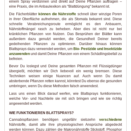
einem Spray verdünnen und direkt auf Deine Pflanzen auftragen –
eine Praxis, die im Anbaulexikon als "Blattdüngung" bekannt ist.
Die Fächerblätter
können die Nährstoffe
schnell über winzige Poren
in ihrer Oberfläche aufnehmen, die als Stomata bekannt sind. Diese
schnelle Verabreichungsroute ermöglicht es den Anbauern,
Nährstoffmängel rasch zu beheben. Aber dies ist nicht nur bei
kränklichen Pflanzen von Nutzen. Das Besprühen der Blätter kann
außerdem dazu genutzt werden, die Gesundheit Deiner bereits
gedeihenden Pflanzen zu optimieren. Darüber hinaus können
Blattsprays dazu verwendet werden, um
Bio- Pestizide und Insektizide
anzuwenden
und damit Deine Pflanzen von einem Schädlingsbefall zu
befreien.
Bevor Du loslegst und Deine gesamten Pflanzen mit Flüssigdünger
übergießt, möchten wir Dich liebevoll ein wenig bremsen. Diese
Techniken weisen einige Nuancen auf. Auch wenn Du damit
absterbende Pflanzen retten kannst, könntest Du ebenso die gesunden
umbringen, wenn Du diese Methoden falsch anwendest.
Lass uns einen Blick darauf werfen, wie Blattsprays funktionieren,
welche Vor- und Nachteile sie mit sich bringen und wie sie richtig
angewendet werden.
WIE FUNKTIONIEREN BLATTSPRAYS?
Cannabispflanzen benötigen ungefähr siebzehn
verschiedene
Nährstoffe, damit alle ihre physiologischen Ansprüche abgedeckt
werden können. Dazu zählen die Makronährstoffe Stickstoff, Phosphor