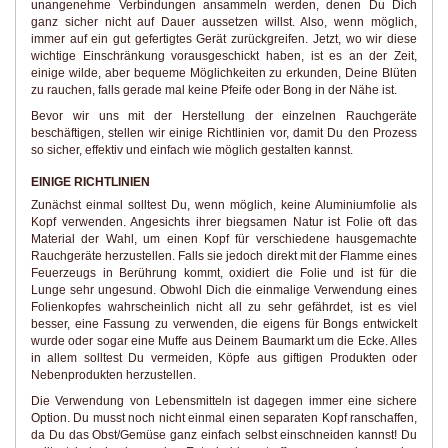
unangenehme Verbindungen ansammeln werden, denen Du Dich
ganz sicher nicht auf Dauer aussetzen willst. Also, wenn möglich,
immer auf ein gut gefertigtes Gerät zurückgreifen. Jetzt, wo wir diese
wichtige Einschränkung vorausgeschickt haben, ist es an der Zeit,
einige wilde, aber bequeme Möglichkeiten zu erkunden, Deine Blüten
zu rauchen, falls gerade mal keine Pfeife oder Bong in der Nähe ist.
Bevor wir uns mit der Herstellung der einzelnen Rauchgeräte
beschäftigen, stellen wir einige Richtlinien vor, damit Du den Prozess
so sicher, effektiv und einfach wie möglich gestalten kannst.
EINIGE RICHTLINIEN
Zunächst einmal solltest Du, wenn möglich, keine Aluminiumfolie als
Kopf verwenden. Angesichts ihrer biegsamen Natur ist Folie oft das
Material der Wahl, um einen Kopf für verschiedene hausgemachte
Rauchgeräte herzustellen. Falls sie jedoch direkt mit der Flamme eines
Feuerzeugs in Berührung kommt, oxidiert die Folie und ist für die
Lunge sehr ungesund. Obwohl Dich die einmalige Verwendung eines
Folienkopfes wahrscheinlich nicht all zu sehr gefährdet, ist es viel
besser, eine Fassung zu verwenden, die eigens für Bongs entwickelt
wurde oder sogar eine Muffe aus Deinem Baumarkt um die Ecke. Alles
in allem solltest Du vermeiden, Köpfe aus giftigen Produkten oder
Nebenprodukten herzustellen.
Die Verwendung von Lebensmitteln ist dagegen immer eine sichere
Option. Du musst noch nicht einmal einen separaten Kopf ranschaffen,
da Du das Obst/Gemüse ganz einfach selbst einschneiden kannst! Du