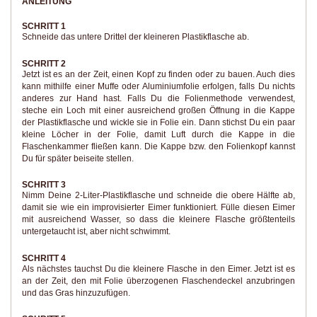
ANLEITUNG
SCHRITT 1
Schneide das untere Drittel der kleineren Plastikflasche ab.
SCHRITT 2
Jetzt ist es an der Zeit, einen Kopf zu finden oder zu bauen. Auch dies
kann mithilfe einer Muffe oder Aluminiumfolie erfolgen, falls Du nichts
anderes zur Hand hast. Falls Du die Folienmethode verwendest,
steche ein Loch mit einer ausreichend großen Öffnung in die Kappe
der Plastikflasche und wickle sie in Folie ein. Dann stichst Du ein paar
kleine Löcher in der Folie, damit Luft durch die Kappe in die
Flaschenkammer fließen kann. Die Kappe bzw. den Folienkopf kannst
Du für später beiseite stellen.
SCHRITT 3
Nimm Deine 2-Liter-Plastikflasche und schneide die obere Hälfte ab,
damit sie wie ein improvisierter Eimer funktioniert. Fülle diesen Eimer
mit ausreichend Wasser, so dass die kleinere Flasche größtenteils
untergetaucht ist, aber nicht schwimmt.
SCHRITT 4
Als nächstes tauchst Du die kleinere Flasche in den Eimer. Jetzt ist es
an der Zeit, den mit Folie überzogenen Flaschendeckel anzubringen
und das Gras hinzuzufügen.