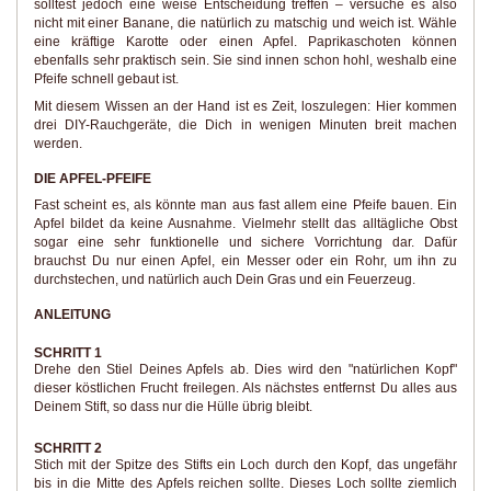
solltest jedoch eine weise Entscheidung treffen – versuche es also
nicht mit einer Banane, die natürlich zu matschig und weich ist. Wähle
eine kräftige Karotte oder einen Apfel. Paprikaschoten können
ebenfalls sehr praktisch sein. Sie sind innen schon hohl, weshalb eine
Pfeife schnell gebaut ist.
Mit diesem Wissen an der Hand ist es Zeit, loszulegen: Hier kommen
drei DIY-Rauchgeräte, die Dich in wenigen Minuten breit machen
werden.
DIE APFEL-PFEIFE
Fast scheint es, als könnte man aus fast allem eine Pfeife bauen. Ein
Apfel bildet da keine Ausnahme. Vielmehr stellt das alltägliche Obst
sogar eine sehr funktionelle und sichere Vorrichtung dar. Dafür
brauchst Du nur einen Apfel, ein Messer oder ein Rohr, um ihn zu
durchstechen, und natürlich auch Dein Gras und ein Feuerzeug.
ANLEITUNG
SCHRITT 1
Drehe den Stiel Deines Apfels ab. Dies wird den "natürlichen Kopf"
dieser köstlichen Frucht freilegen. Als nächstes entfernst Du alles aus
Deinem Stift, so dass nur die Hülle übrig bleibt.
SCHRITT 2
Stich mit der Spitze des Stifts ein Loch durch den Kopf, das ungefähr
bis in die Mitte des Apfels reichen sollte. Dieses Loch sollte ziemlich