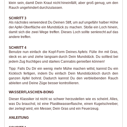
klein sein, damit Dein Kraut nicht hineinfällt, aber groß genug, um den
Rauch ungehindert durchzulassen.
SCHRITT 3
Als nächstes verwendest Du Deinen Stift, um auf ungefähr halber Höhe
der Apfel-Oberfläche ein Mundstück zu machen. Stoße ein Loch hinein,
damit sich die zwei Wege treffen. Dieses Loch sollte senkrecht auf das
andere treffen.
SCHRITT 4
Benutze nun einfach die Kopf-Form Deines Apfels: Fülle ihn mit Gras,
steck es an und ziehe langsam durch Dein Mundstück. Du solltest bei
jedem Zug fruchtiges und starkes Cannabis genießen können!
Tipp: Falls Du Dir ein wenig mehr Mühe machen willst, kannst Du ein
Kickloch fertigen, indem Du einfach Dein Mundstückloch durch den
ganzen Apfel bohrst. Dadurch kannst Du den verbleibenden Rauch
ableiten und Deine Züge besser kontrollieren.
WASSERFLASCHEN-BONG
Dieser Klassiker ist nicht so schwer herzustellen wie es scheint. Alles,
was Du brauchst, ist eine Plastikwasserflasche, einen Kugelschreiber,
der zerlegt wird, ein Messer, Dein Gras und ein Feuerzeug.
ANLEITUNG