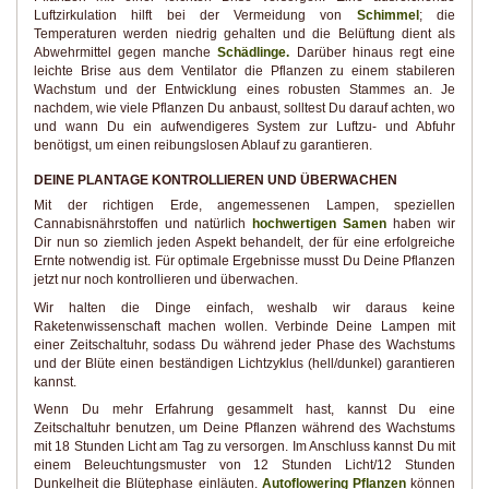
Luftzirkulation hilft bei der Vermeidung von
Schimmel
; die
Temperaturen werden niedrig gehalten und die Belüftung dient als
Abwehrmittel gegen manche
Schädlinge.
Darüber hinaus regt eine
leichte Brise aus dem Ventilator die Pflanzen zu einem stabileren
Wachstum und der Entwicklung eines robusten Stammes an. Je
nachdem, wie viele Pflanzen Du anbaust, solltest Du darauf achten, wo
und wann Du ein aufwendigeres System zur Luftzu- und Abfuhr
benötigst, um einen reibungslosen Ablauf zu garantieren.
DEINE PLANTAGE KONTROLLIEREN UND ÜBERWACHEN
Mit der richtigen Erde, angemessenen Lampen, speziellen
Cannabisnährstoffen und natürlich
hochwertigen Samen
haben wir
Dir nun so ziemlich jeden Aspekt behandelt, der für eine erfolgreiche
Ernte notwendig ist. Für optimale Ergebnisse musst Du Deine Pflanzen
jetzt nur noch kontrollieren und überwachen.
Wir halten die Dinge einfach, weshalb wir daraus keine
Raketenwissenschaft machen wollen. Verbinde Deine Lampen mit
einer Zeitschaltuhr, sodass Du während jeder Phase des Wachstums
und der Blüte einen beständigen Lichtzyklus (hell/dunkel) garantieren
kannst.
Wenn Du mehr Erfahrung gesammelt hast, kannst Du eine
Zeitschaltuhr benutzen, um Deine Pflanzen während des Wachstums
mit 18 Stunden Licht am Tag zu versorgen. Im Anschluss kannst Du mit
einem Beleuchtungsmuster von 12 Stunden Licht/12 Stunden
Dunkelheit die Blütephase einläuten.
Autoflowering Pflanzen
können