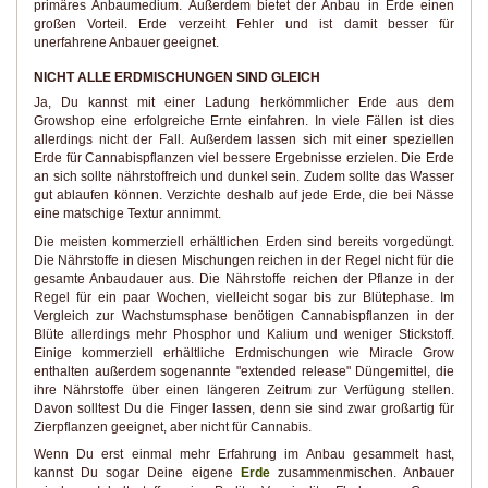
primäres Anbaumedium. Außerdem bietet der Anbau in Erde einen
großen Vorteil. Erde verzeiht Fehler und ist damit besser für
unerfahrene Anbauer geeignet.
NICHT ALLE ERDMISCHUNGEN SIND GLEICH
Ja, Du kannst mit einer Ladung herkömmlicher Erde aus dem
Growshop eine erfolgreiche Ernte einfahren. In viele Fällen ist dies
allerdings nicht der Fall. Außerdem lassen sich mit einer speziellen
Erde für Cannabispflanzen viel bessere Ergebnisse erzielen. Die Erde
an sich sollte nährstoffreich und dunkel sein. Zudem sollte das Wasser
gut ablaufen können. Verzichte deshalb auf jede Erde, die bei Nässe
eine matschige Textur annimmt.
Die meisten kommerziell erhältlichen Erden sind bereits vorgedüngt.
Die Nährstoffe in diesen Mischungen reichen in der Regel nicht für die
gesamte Anbaudauer aus. Die Nährstoffe reichen der Pflanze in der
Regel für ein paar Wochen, vielleicht sogar bis zur Blütephase. Im
Vergleich zur Wachstumsphase benötigen Cannabispflanzen in der
Blüte allerdings mehr Phosphor und Kalium und weniger Stickstoff.
Einige kommerziell erhältliche Erdmischungen wie Miracle Grow
enthalten außerdem sogenannte "extended release" Düngemittel, die
ihre Nährstoffe über einen längeren Zeitrum zur Verfügung stellen.
Davon solltest Du die Finger lassen, denn sie sind zwar großartig für
Zierpflanzen geeignet, aber nicht für Cannabis.
Wenn Du erst einmal mehr Erfahrung im Anbau gesammelt hast,
kannst Du sogar Deine eigene
Erde
zusammenmischen. Anbauer