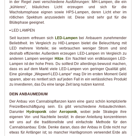
in der Regel zwei verschiedene Ausführungen: MH-Lampen, die ein
„kühleres“, bläuliches Licht erzeugen und sich für die
Wachstumsphase eignen sowie HPS-Lampen, deren Licht eher im
rötlichen Spektrum anzusiedeln ist. Diese sind sehr gut für die
Blütephase geeignet.
• LED LAMPEN
Seit kurzem erfreuen sich
LED-Lampen
bei Anbauern zunehmender
Beliebtheit. Im Vergleich zu HID-Lampen bietet die Beleuchtung mit
LED mehrere Vorteile; sie verbrauchen weniger Strom und sind
deshalb effizienter. Außerdem erzeugen LED-Lampen im Vergleich zu
anderen Lampen weniger
Hitze
. Ein Nachteil von erstklassigen LED-
Lampen ist der hohe Preis. Du solltest Dir allerdings bewusst machen,
dass es auf dem Markt viele LED-Lampen von geringer Qualität gibt.
Eine günstige „Wegwerf-LED-Lampe“ mag Dir im ersten Moment Geld
sparen, aber es rentiert sich auf jeden Fall in ein verlässliches Produkt
zu investieren, das Du eine lange Zeit lang nutzen kannst.
DEIN ANBAUMEDIUM
Der Anbau von Cannabispflanzen kann eine ganz schön komplizierte
Freizeitbeschäftigung sein. Es gibt verschiedene Anbautechniken.
Darunter
Hydroponik
oder
Aeroponik
, wobei jede Strategie ihre
eigenen Vor- und Nachteile besitzt. In dieser Anleitung konzentrieren
wir uns auf die traditionellste und einfachste Methode für den
Cannabisanbau: Erde. Denke daran, dass der Anbau in Erde nicht nur
etwas für Anfänger ist; so mancher Hanfagronom verwendet Erde als