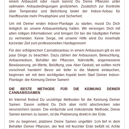
einem Anbauzelt oder -raum kannst Du Deine Pflanzen unter
optimalen Anbaubedingungen großziehen. Zusätzlich zur Kontrolle
über Temperatur und Belichtung bietet der Indoor-Anbau für
Hanffreunde mehr Privatsphäre und Sicherheit.
Um mit Deiner ersten Indoor-Plantage zu starten, musst Du Dich
lediglich an unsere Anbauanleitung halten. Wir versorgen Dich mit
allen nötigen Informationen und bringen Dir bei die häufigsten Fehler
zu vermeiden. Keine Sorge, mit unserer Hilfe wirst Du innerhalb
kürzester Zeit zum professionellen Hanfagronom!
Für den erfolgreichen Cannabisanbau in einem Anbauraum gilt es ein
paar Dinge zu beachten. Dazu zählen der Anbauraum, Beleuchtung,
Anbaumedium, Behälter der Pflanzen, Nährstoffe, angemessene
Bewässerung, ph-Werte, Belüftung, usw. Aber Geduld, wir sollten nicht
vorschnell handeln! Bevor wir tiefer in die Materie eintauchen,
beginnen wir mit dem wichtigsten Aspekt beim Start Deiner Indoor-
Plantage: die Keimung Deiner Samen!
DIE BESTE METHODE FÜR DIE KEIMUNG DEINER
CANNABISSAMEN
Im Internet findest Du unzählige Methoden für die Keimung Deiner
Samen. Davon solltest Du Dich aber nicht abschrecken oder
verunsichern lassen. Die einfachste und risikoärmste Methode, Deine
Samen keimen zu lassen, ist die Platzierung direkt in der Erde.
Um zu beginnen, platziere Deine Samen ungefähr 1cm tief in dem
Behälter Deiner Pflanzen, der fest mit feuchter Erde befüllt ist. Achte