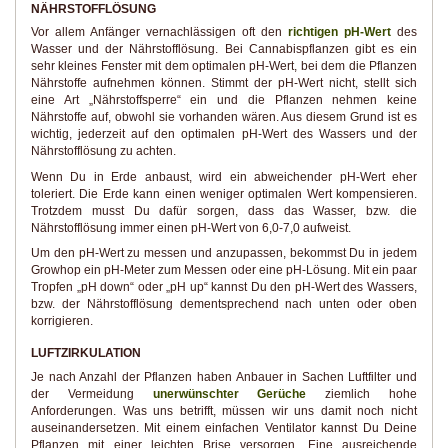
NÄHRSTOFFLÖSUNG
Vor allem Anfänger vernachlässigen oft den
richtigen pH-Wert
des
Wasser und der Nährstofflösung. Bei Cannabispflanzen gibt es ein
sehr kleines Fenster mit dem optimalen pH-Wert, bei dem die Pflanzen
Nährstoffe aufnehmen können. Stimmt der pH-Wert nicht, stellt sich
eine Art „Nährstoffsperre“ ein und die Pflanzen nehmen keine
Nährstoffe auf, obwohl sie vorhanden wären. Aus diesem Grund ist es
wichtig, jederzeit auf den optimalen pH-Wert des Wassers und der
Nährstofflösung zu achten.
Wenn Du in Erde anbaust, wird ein abweichender pH-Wert eher
toleriert. Die Erde kann einen weniger optimalen Wert kompensieren.
Trotzdem musst Du dafür sorgen, dass das Wasser, bzw. die
Nährstofflösung immer einen pH-Wert von 6,0-7,0 aufweist.
Um den pH-Wert zu messen und anzupassen, bekommst Du in jedem
Growhop ein pH-Meter zum Messen oder eine pH-Lösung. Mit ein paar
Tropfen „pH down“ oder „pH up“ kannst Du den pH-Wert des Wassers,
bzw. der Nährstofflösung dementsprechend nach unten oder oben
korrigieren.
LUFTZIRKULATION
Je nach Anzahl der Pflanzen haben Anbauer in Sachen Luftfilter und
der Vermeidung
unerwünschter Gerüche
ziemlich hohe
Anforderungen. Was uns betrifft, müssen wir uns damit noch nicht
auseinandersetzen. Mit einem einfachen Ventilator kannst Du Deine
Pflanzen mit einer leichten Brise versorgen. Eine ausreichende