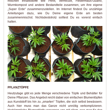
mischen Inhaltsstoffe wie Perlit, Vermiculit, Fledermaus-Guano,
Wurmkompost und andere Bestandteile zusammen, um ihre eigene
„Super Erde“ zusammenzustellen. Im Internet findest Du unzählige
Anleitungen dazu, wie Du Deine eigene Erde am besten
zusammenmischst. Nichtsdestotrotz solltest Du es vorerst einfach
halten.
PFLANZTÖPFE
Heutzutage gibt es jede Menge verschiedene Töpfe und Behälter für
Deine Pflanzen. Das Angebot reicht dabei von einfachen Blumentöpfen
aus Kunststoff bis hin zu „smarten“ Töpfen, die sich selbst bewässern.
Auch hier muss man das Ganze nicht unnötig verkomplizieren.
Herkömmliche Blumentöpfe versorgen uns mit allem, was man für den