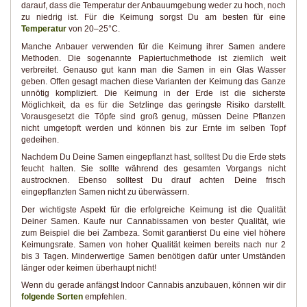
darauf, dass die Temperatur der Anbauumgebung weder zu hoch, noch
zu niedrig ist. Für die Keimung sorgst Du am besten für eine
Temperatur
von 20–25°C.
Manche Anbauer verwenden für die Keimung ihrer Samen andere
Methoden. Die sogenannte Papiertuchmethode ist ziemlich weit
verbreitet. Genauso gut kann man die Samen in ein Glas Wasser
geben. Offen gesagt machen diese Varianten der Keimung das Ganze
unnötig kompliziert. Die Keimung in der Erde ist die sicherste
Möglichkeit, da es für die Setzlinge das geringste Risiko darstellt.
Vorausgesetzt die Töpfe sind groß genug, müssen Deine Pflanzen
nicht umgetopft werden und können bis zur Ernte im selben Topf
gedeihen.
Nachdem Du Deine Samen eingepflanzt hast, solltest Du die Erde stets
feucht halten. Sie sollte während des gesamten Vorgangs nicht
austrocknen. Ebenso solltest Du drauf achten Deine frisch
eingepflanzten Samen nicht zu überwässern.
Der wichtigste Aspekt für die erfolgreiche Keimung ist die Qualität
Deiner Samen. Kaufe nur Cannabissamen von bester Qualität, wie
zum Beispiel die bei Zambeza. Somit garantierst Du eine viel höhere
Keimungsrate. Samen von hoher Qualität keimen bereits nach nur 2
bis 3 Tagen. Minderwertige Samen benötigen dafür unter Umständen
länger oder keimen überhaupt nicht!
Wenn du gerade anfängst Indoor Cannabis anzubauen, können wir dir
folgende Sorten
empfehlen.