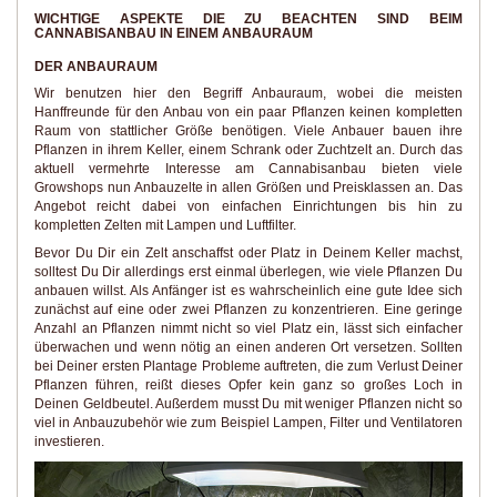
WICHTIGE ASPEKTE DIE ZU BEACHTEN SIND BEIM
CANNABISANBAU IN EINEM ANBAURAUM
DER ANBAURAUM
Wir benutzen hier den Begriff Anbauraum, wobei die meisten
Hanffreunde für den Anbau von ein paar Pflanzen keinen kompletten
Raum von stattlicher Größe benötigen. Viele Anbauer bauen ihre
Pflanzen in ihrem Keller, einem Schrank oder Zuchtzelt an. Durch das
aktuell vermehrte Interesse am Cannabisanbau bieten viele
Growshops nun Anbauzelte in allen Größen und Preisklassen an. Das
Angebot reicht dabei von einfachen Einrichtungen bis hin zu
kompletten Zelten mit Lampen und Luftfilter.
Bevor Du Dir ein Zelt anschaffst oder Platz in Deinem Keller machst,
solltest Du Dir allerdings erst einmal überlegen, wie viele Pflanzen Du
anbauen willst. Als Anfänger ist es wahrscheinlich eine gute Idee sich
zunächst auf eine oder zwei Pflanzen zu konzentrieren. Eine geringe
Anzahl an Pflanzen nimmt nicht so viel Platz ein, lässt sich einfacher
überwachen und wenn nötig an einen anderen Ort versetzen. Sollten
bei Deiner ersten Plantage Probleme auftreten, die zum Verlust Deiner
Pflanzen führen, reißt dieses Opfer kein ganz so großes Loch in
Deinen Geldbeutel. Außerdem musst Du mit weniger Pflanzen nicht so
viel in Anbauzubehör wie zum Beispiel Lampen, Filter und Ventilatoren
investieren.