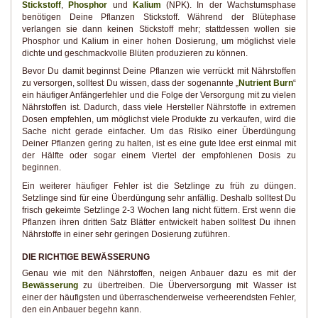
Stickstoff
,
Phosphor
und
Kalium
(NPK). In der Wachstumsphase
benötigen Deine Pflanzen Stickstoff. Während der Blütephase
verlangen sie dann keinen Stickstoff mehr; stattdessen wollen sie
Phosphor und Kalium in einer hohen Dosierung, um möglichst viele
dichte und geschmackvolle Blüten produzieren zu können.
Bevor Du damit beginnst Deine Pflanzen wie verrückt mit Nährstoffen
zu versorgen, solltest Du wissen, dass der sogenannte „
Nutrient Burn
“
ein häufiger Anfängerfehler und die Folge der Versorgung mit zu vielen
Nährstoffen ist. Dadurch, dass viele Hersteller Nährstoffe in extremen
Dosen empfehlen, um möglichst viele Produkte zu verkaufen, wird die
Sache nicht gerade einfacher. Um das Risiko einer Überdüngung
Deiner Pflanzen gering zu halten, ist es eine gute Idee erst einmal mit
der Hälfte oder sogar einem Viertel der empfohlenen Dosis zu
beginnen.
Ein weiterer häufiger Fehler ist die Setzlinge zu früh zu düngen.
Setzlinge sind für eine Überdüngung sehr anfällig. Deshalb solltest Du
frisch gekeimte Setzlinge 2-3 Wochen lang nicht füttern. Erst wenn die
Pflanzen ihren dritten Satz Blätter entwickelt haben solltest Du ihnen
Nährstoffe in einer sehr geringen Dosierung zuführen.
DIE RICHTIGE BEWÄSSERUNG
Genau wie mit den Nährstoffen, neigen Anbauer dazu es mit der
Bewässerung
zu übertreiben. Die Überversorgung mit Wasser ist
einer der häufigsten und überraschenderweise verheerendsten Fehler,
den ein Anbauer begehn kann.