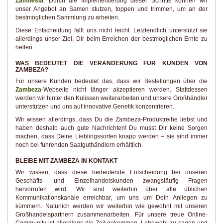
Zamnesia
. Durch die Implementierung dieser Schritte können wir
unser Angebot an Samen stutzen, toppen und trimmen, um an der
bestmöglichen Sammlung zu arbeiten.
Diese Entscheidung fällt uns nicht leicht. Letztendlich unterstützt sie
allerdings unser Ziel, Dir beim Erreichen der bestmöglichen Ernte zu
helfen.
WAS BEDEUTET DIE VERÄNDERUNG FÜR KUNDEN VON
ZAMBEZA?
Für unsere Kunden bedeutet das, dass wir Bestellungen über die
Zambeza
-Webseite nicht länger akzeptieren werden. Stattdessen
werden wir hinter den Kulissen weiterarbeiten und unsere Großhändler
unterstützen und uns auf innovative Genetik konzentrieren.
Wir wissen allerdings, dass Du die Zambeza-Produktreihe liebst und
haben deshalb auch gute Nachrichten! Du musst Dir keine Sorgen
machen, dass Deine Lieblingssorten knapp werden – sie sind immer
noch bei führenden Saatguthändlern erhältlich.
BLEIBE MIT ZAMBEZA IN KONTAKT
Wir wissen, dass diese bedeutende Entscheidung bei unseren
Geschäfts- und Einzelhandelskunden zwangsläufig Fragen
hervorrufen wird. Wir sind weiterhin über alle üblichen
Kommunikationskanäle erreichbar, um uns um Dein Anliegen zu
kümmern. Natürlich werden wir weiterhin wie gewohnt mit unseren
Großhandelspartnern zusammenarbeiten. Für unsere treue Online-