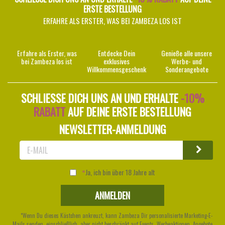
ERSTE BESTELLUNG
ERFAHRE ALS ERSTER, WAS BEI ZAMBEZA LOS IST
Erfahre als Erster, was
Entdecke Dein
Genieße alle unsere
bei Zambeza los ist
exklusives
Werbe- und
Willkommensgeschenk
Sonderangebote
SCHLIESSE DICH UNS AN UND ERHALTE
-10%
RABATT
AUF DEINE ERSTE BESTELLUNG
NEWSLETTER-ANMELDUNG
Ja, ich bin über 18 Jahre alt
*Wenn Du dieses Kästchen ankreuzt, kann Zambeza Dir personalisierte Marketing-E-
Mails senden, einschließlich, aber nicht beschränkt auf Events, Werbeaktionen, Angebote