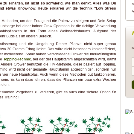
 zu erhalten, ist nicht so schwierig, wie man denkt. Alles was Du
M
 und etwas Know-how. Heute erklären wir die Technik "Low Stress
M
ge Methoden, um den Ertrag und die Potenz zu steigern und Dein Setup
auptsorge bei einer Indoor-Grow-Operation ist die richtige Verwendung
nabispflanzen in der Form eines Weihnachtsbaums. Aufgrund der
ehr Buds als im oberen Bereich.
 Bewässerung und die Umgebung Deiner Pflanze nicht super genau
K
etwa 30 Gramm Ertrag liefert. Das wäre nicht besonders kosteneffizient,
er motivierend. Somit haben verschiedene Grower die merkwürdigsten
ie
Topping-Technik
, bei der der Hauptstamm abgeschnitten wird, damit
 Andere Grower benutzen die FIM-Methode, diese basiert auf Topping,
imming wird nicht der gesamte Hauptstamm abgeschnitten, sondern nur
u vier neue Hauptcolas. Auch wenn diese Methoden gut funktionieren,
d sein. Es kann dazu führen, dass die Pflanzen ein paar extra Wochen
holen.
iskanten Vorgehens zu verlieren, gibt es auch eine sichere Option für
ss Training!