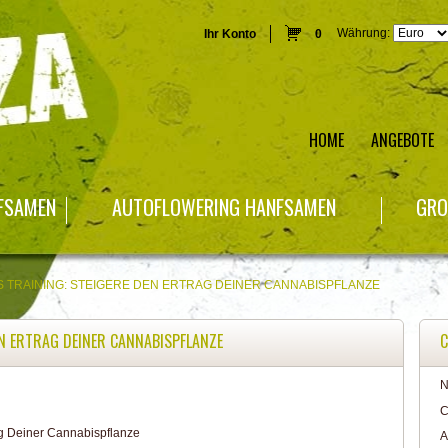
Währung:
Ihr Konto
0
HOME
ANGEBOTE
NFSAMEN
AUTOFLOWERING HANFSAMEN
GRO
 TRAINING: STEIGERE DEN ERTRAG DEINER CANNABISPFLANZE
EN ERTRAG DEINER CANNABISPFLANZE
C
N
C
A