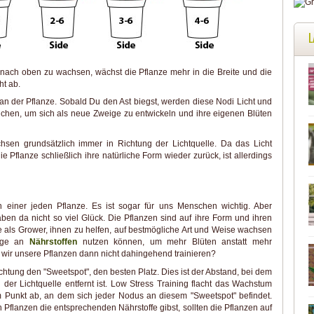
L
t nach oben zu wachsen, wächst die Pflanze mehr in die Breite und die
t ab.
 an der Pflanze. Sobald Du den Ast biegst, werden diese Nodi Licht und
rauchen, um sich als neue Zweige zu entwickeln und ihre eigenen Blüten
sen grundsätzlich immer in Richtung der Lichtquelle. Da das Licht
 Pflanze schließlich ihre natürliche Form wieder zurück, ist allerdings
en einer jeden Pflanze. Es ist sogar für uns Menschen wichtig. Aber
en da nicht so viel Glück. Die Pflanzen sind auf ihre Form und ihren
e als Grower, ihnen zu helfen, auf bestmögliche Art und Weise wachsen
enge an
Nährstoffen
nutzen können, um mehr Blüten anstatt mehr
n wir unsere Pflanzen dann nicht dahingehend trainieren?
htung den "Sweetspot", den besten Platz. Dies ist der Abstand, bei dem
 der Lichtquelle entfernt ist. Low Stress Training flacht das Wachstum
m Punkt ab, an dem sich jeder Nodus an diesem "Sweetspot" befindet.
 Pflanzen die entsprechenden Nährstoffe gibst, sollten die Pflanzen auf