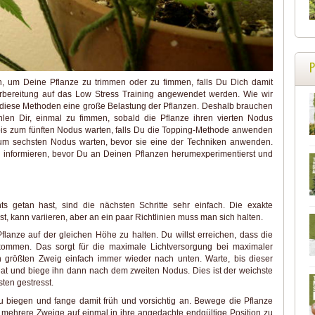
 um Deine Pflanze zu trimmen oder zu fimmen, falls Du Dich damit
orbereitung auf das Low Stress Training angewendet werden. Wie wir
 diese Methoden eine große Belastung der Pflanzen. Deshalb brauchen
hlen Dir, einmal zu fimmen, sobald die Pflanze ihren vierten Nodus
ch bis zum fünften Nodus warten, falls Du die Topping-Methode anwenden
 zum sechsten Nodus warten, bevor sie eine der Techniken anwenden.
zu informieren, bevor Du an Deinen Pflanzen herumexperimentierst und
s getan hast, sind die nächsten Schritte sehr einfach. Die exakte
 kann variieren, aber an ein paar Richtlinien muss man sich halten.
flanze auf der gleichen Höhe zu halten. Du willst erreichen, dass die
kommen. Das sorgt für die maximale Lichtversorgung bei maximaler
n größten Zweig einfach immer wieder nach unten. Warte, bis dieser
hat und biege ihn dann nach dem zweiten Nodus. Dies ist der weichste
ten gestresst.
 biegen und fange damit früh und vorsichtig an. Bewege die Pflanze
 mehrere Zweige auf einmal in ihre angedachte endgültige Position zu