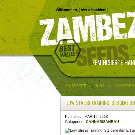
Willkommen, (
hier anmelden!
)
FEMINISIERTE HA
STARTSEITE
>
BLOG
>
LOW STRESS
LOW STRESS TRAINING: STEIGERE D
Published :
MAR 16, 2018
Categories :
CANNABISANBAU