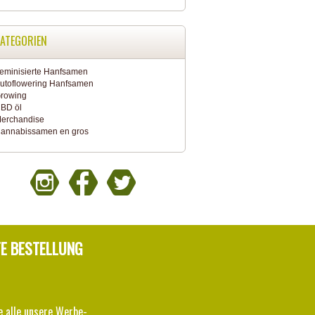
ATEGORIEN
eminisierte Hanfsamen
utoflowering Hanfsamen
rowing
BD öl
erchandise
annabissamen en gros
TE BESTELLUNG
e alle unsere Werbe-