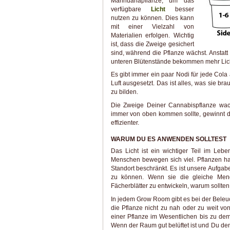
Marihuanapflanze, um das
verfügbare
Licht
besser
nutzen zu können. Dies kann
mit einer Vielzahl von
Materialien erfolgen. Wichtig
ist, dass die Zweige gesichert
sind, während die Pflanze wächst. Anstat
unteren Blütenstände bekommen mehr Lich
Es gibt immer ein paar Nodi für jede Cola
Luft ausgesetzt. Das ist alles, was sie b
zu bilden.
Die Zweige Deiner Cannabispflanze wach
immer von oben kommen sollte, gewinnt die
effizienter.
WARUM DU ES ANWENDEN SOLLTEST
Das Licht ist ein wichtiger Teil im Leb
Menschen bewegen sich viel. Pflanzen hab
Standort beschränkt. Es ist unsere Aufgab
zu können. Wenn sie die gleiche M
Fächerblätter zu entwickeln, warum sollte
In jedem Grow Room gibt es bei der Beleuc
die Pflanze nicht zu nah oder zu weit von
einer Pflanze im Wesentlichen bis zu de
Wenn der Raum gut belüftet ist und Du den