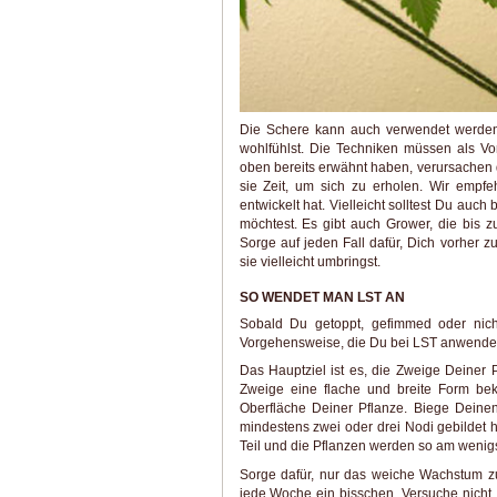
Die Schere kann auch verwendet werden,
wohlfühlst. Die Techniken müssen als V
oben bereits erwähnt haben, verursachen
sie Zeit, um sich zu erholen. Wir empfe
entwickelt hat. Vielleicht solltest Du au
möchtest. Es gibt auch Grower, die bis
Sorge auf jeden Fall dafür, Dich vorher 
sie vielleicht umbringst.
SO WENDET MAN LST AN
Sobald Du getoppt, gefimmed oder nicht
Vorgehensweise, die Du bei LST anwendest,
Das Hauptziel ist es, die Zweige Deiner P
Zweige eine flache und breite Form be
Oberfläche Deiner Pflanze. Biege Deine
mindestens zwei oder drei Nodi gebildet 
Teil und die Pflanzen werden so am wenigs
Sorge dafür, nur das weiche Wachstum zu
jede Woche ein bisschen. Versuche nicht,