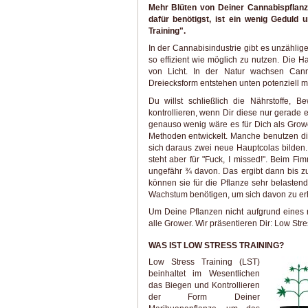
Mehr Blüten von Deiner Cannabispflanze
dafür benötigst, ist ein wenig Geduld
Training".
In der Cannabisindustrie gibt es unzähli
so effizient wie möglich zu nutzen. Die H
von Licht. In der Natur wachsen Can
Dreiecksform entstehen unten potenziell m
Du willst schließlich die Nährstoffe,
kontrollieren, wenn Dir diese nur gerade 
genauso wenig wäre es für Dich als Grow
Methoden entwickelt. Manche benutzen d
sich daraus zwei neue Hauptcolas bilden.
steht aber für "Fuck, I missed!". Beim F
ungefähr ¾ davon. Das ergibt dann bis z
können sie für die Pflanze sehr belasten
Wachstum benötigen, um sich davon zu er
Um Deine Pflanzen nicht aufgrund eines r
alle Grower. Wir präsentieren Dir: Low Stre
WAS IST LOW STRESS TRAINING?
Low Stress Training (LST)
beinhaltet im Wesentlichen
das Biegen und Kontrollieren
der Form Deiner