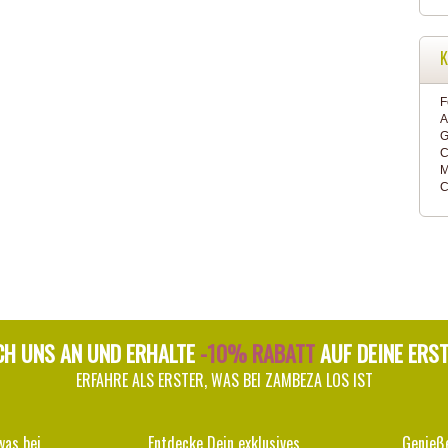
K
F
A
G
C
M
C
CH UNS AN UND ERHALTE
-10% RABATT
AUF DEINE ERS
ERFAHRE ALS ERSTER, WAS BEI ZAMBEZA LOS IST
was bei
Entdecke Dein exklusives
Genieß