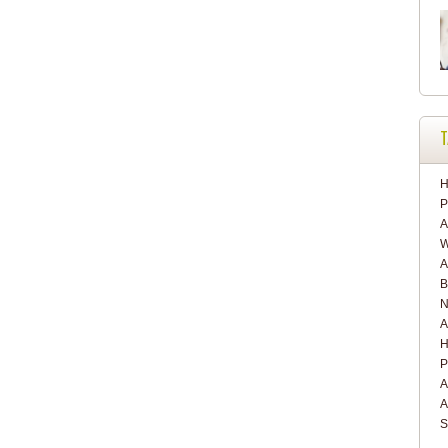
T
H
P
A
W
A
B
N
A
H
P
A
A
S