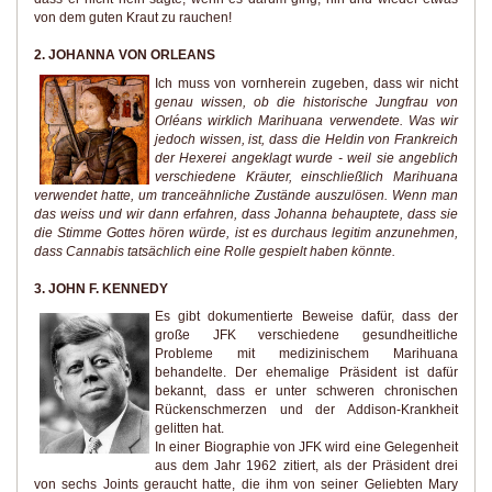
von dem guten Kraut zu rauchen!
2. JOHANNA VON ORLEANS
Ich muss von vornherein zugeben, dass wir nicht
genau wissen, ob die historische Jungfrau von
Orléans wirklich Marihuana verwendete. Was wir
jedoch wissen, ist, dass die Heldin von Frankreich
der Hexerei angeklagt wurde - weil sie angeblich
verschiedene Kräuter, einschließlich Marihuana
verwendet hatte, um tranceähnliche Zustände auszulösen. Wenn man
das weiss und wir dann erfahren, dass Johanna behauptete, dass sie
die Stimme Gottes hören würde, ist es durchaus legitim anzunehmen,
dass Cannabis tatsächlich eine Rolle gespielt haben könnte.
3. JOHN F. KENNEDY
Es gibt dokumentierte Beweise dafür, dass der
große JFK verschiedene gesundheitliche
Probleme mit medizinischem Marihuana
behandelte. Der ehemalige Präsident ist dafür
bekannt, dass er unter schweren chronischen
Rückenschmerzen und der Addison-Krankheit
gelitten hat.
In einer Biographie von JFK wird eine Gelegenheit
aus dem Jahr 1962 zitiert, als der Präsident drei
von sechs Joints geraucht hatte, die ihm von seiner Geliebten Mary