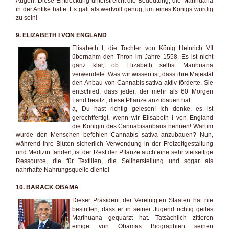
Augen. Diese Entdeckung unterstreicht die Bedeutung, die Marihuana
in der Antike hatte: Es galt als wertvoll genug, um eines Königs würdig
zu sein!
9. ELIZABETH I VON ENGLAND
Elisabeth I, die Tochter von König Heinrich VII
übernahm den Thron im Jahre 1558. Es ist nicht
ganz klar, ob Elizabeth selbst Marihuana
verwendete. Was wir wissen ist, dass ihre Majestät
den Anbau von Cannabis sativa aktiv förderte. Sie
entschied, dass jeder, der mehr als 60 Morgen
Land besitzt, diese Pflanze anzubauen hat.
a, Du hast richtig gelesen! Ich denke, es ist
gerechtfertigt, wenn wir Elisabeth I von England
die Königin des Cannabisanbaus nennen! Warum
wurde den Menschen befohlen Cannabis sativa anzubauen? Nun,
während ihre Blüten sicherlich Verwendung in der Freizeitgestaltung
und Medizin fanden, ist der Rest der Pflanze auch eine sehr vielseitige
Ressource, die für Textilien, die Seilherstellung und sogar als
nahrhafte Nahrungsquelle diente!
10. BARACK OBAMA
Dieser Präsident der Vereinigten Staaten hat nie
bestritten, dass er in seiner Jugend richtig geiles
Marihuana gequarzt hat. Tatsächlich zitieren
einige von Obamas Biographien seinen