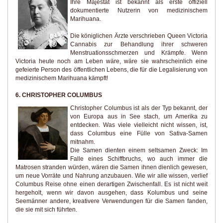
Ihre Majestät ist bekannt als erste offiziell
dokumentierte Nutzerin von medizinischem
Marihuana.
Die königlichen Ärzte verschrieben Queen Victoria
Cannabis zur Behandlung ihrer schweren
Menstruationsschmerzen und Krämpfe. Wenn
Victoria heute noch am Leben wäre, wäre sie wahrscheinlich eine
gefeierte Person des öffentlichen Lebens, die für die Legalisierung von
medizinischem Marihuana kämpft!
6. CHRISTOPHER COLUMBUS
Christopher Columbus ist als der Typ bekannt, der
von Europa aus in See stach, um Amerika zu
entdecken. Was viele vielleicht nicht wissen, ist,
dass Columbus eine Fülle von Sativa-Samen
mitnahm.
Die Samen dienten einem seltsamen Zweck: Im
Falle eines Schiffbruchs, wo auch immer die
Matrosen stranden würden, wären die Samen ihnen dienlich gewesen,
um neue Vorräte und Nahrung anzubauen. Wie wir alle wissen, verlief
Columbus Reise ohne einen derartigen Zwischenfall. Es ist nicht weit
hergeholt, wenn wir davon ausgehen, dass Kolumbus und seine
Seemänner andere, kreativere Verwendungen für die Samen fanden,
die sie mit sich führten.