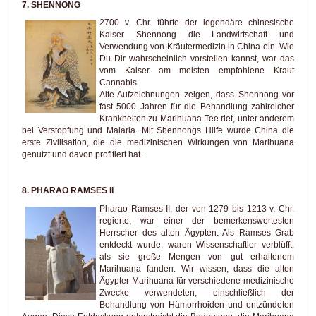
7. SHENNONG
2700 v. Chr. führte der legendäre chinesische
Kaiser Shennong die Landwirtschaft und
Verwendung von Kräutermedizin in China ein. Wie
Du Dir wahrscheinlich vorstellen kannst, war das
vom Kaiser am meisten empfohlene Kraut
Cannabis.
Alte Aufzeichnungen zeigen, dass Shennong vor
fast 5000 Jahren für die Behandlung zahlreicher
Krankheiten zu Marihuana-Tee riet, unter anderem
bei Verstopfung und Malaria. Mit Shennongs Hilfe wurde China die
erste Zivilisation, die die medizinischen Wirkungen von Marihuana
genutzt und davon profitiert hat.
8. PHARAO RAMSES II
Pharao Ramses II, der von 1279 bis 1213 v. Chr.
regierte, war einer der bemerkenswertesten
Herrscher des alten Ägypten. Als Ramses Grab
entdeckt wurde, waren Wissenschaftler verblüfft,
als sie große Mengen von gut erhaltenem
Marihuana fanden. Wir wissen, dass die alten
Ägypter Marihuana für verschiedene medizinische
Zwecke verwendeten, einschließlich der
Behandlung von Hämorrhoiden und entzündeten