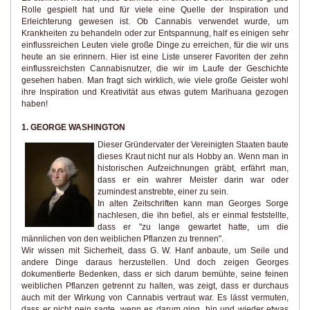
Rolle gespielt hat und für viele eine Quelle der Inspiration und
Erleichterung gewesen ist. Ob Cannabis verwendet wurde, um
Krankheiten zu behandeln oder zur Entspannung, half es einigen sehr
einflussreichen Leuten viele große Dinge zu erreichen, für die wir uns
heute an sie erinnern. Hier ist eine Liste unserer Favoriten der zehn
einflussreichsten Cannabisnutzer, die wir im Laufe der Geschichte
gesehen haben. Man fragt sich wirklich, wie viele große Geister wohl
ihre Inspiration und Kreativität aus etwas gutem Marihuana gezogen
haben!
1. GEORGE WASHINGTON
Dieser Gründervater der Vereinigten Staaten baute
dieses Kraut nicht nur als Hobby an. Wenn man in
historischen Aufzeichnungen gräbt, erfährt man,
dass er ein wahrer Meister darin war oder
zumindest anstrebte, einer zu sein.
In alten Zeitschriften kann man Georges Sorge
nachlesen, die ihn befiel, als er einmal feststellte,
dass er "zu lange gewartet hatte, um die
männlichen von den weiblichen Pflanzen zu trennen".
Wir wissen mit Sicherheit, dass G. W. Hanf anbaute, um Seile und
andere Dinge daraus herzustellen. Und doch zeigen Georges
dokumentierte Bedenken, dass er sich darum bemühte, seine feinen
weiblichen Pflanzen getrennt zu halten, was zeigt, dass er durchaus
auch mit der Wirkung von Cannabis vertraut war. Es lässt vermuten,
dass er nicht nein sagte, wenn es darum ging, hin und wieder etwas