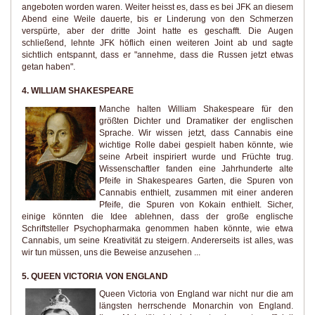
angeboten worden waren. Weiter heisst es, dass es bei JFK an diesem
Abend eine Weile dauerte, bis er Linderung von den Schmerzen
verspürte, aber der dritte Joint hatte es geschafft. Die Augen
schließend, lehnte JFK höflich einen weiteren Joint ab und sagte
sichtlich entspannt, dass er "annehme, dass die Russen jetzt etwas
getan haben".
4. WILLIAM SHAKESPEARE
Manche halten William Shakespeare für den
größten Dichter und Dramatiker der englischen
Sprache. Wir wissen jetzt, dass Cannabis eine
wichtige Rolle dabei gespielt haben könnte, wie
seine Arbeit inspiriert wurde und Früchte trug.
Wissenschaftler fanden eine Jahrhunderte alte
Pfeife in Shakespeares Garten, die Spuren von
Cannabis enthielt, zusammen mit einer anderen
Pfeife, die Spuren von Kokain enthielt. Sicher,
einige könnten die Idee ablehnen, dass der große englische
Schriftsteller Psychopharmaka genommen haben könnte, wie etwa
Cannabis, um seine Kreativität zu steigern. Andererseits ist alles, was
wir tun müssen, uns die Beweise anzusehen ...
5. QUEEN VICTORIA VON ENGLAND
Queen Victoria von England war nicht nur die am
längsten herrschende Monarchin von England.