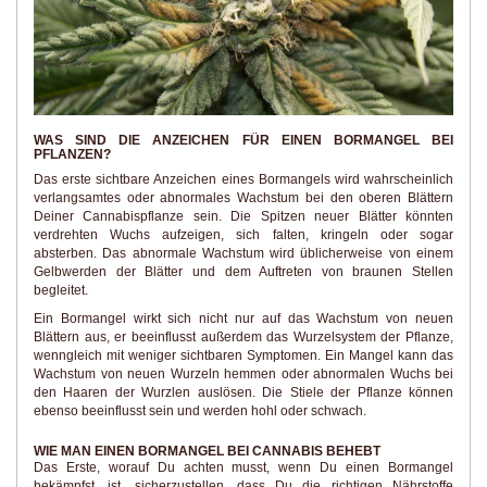
WAS SIND DIE ANZEICHEN FÜR EINEN BORMANGEL BEI
PFLANZEN?
Das erste sichtbare Anzeichen eines Bormangels wird wahrscheinlich
verlangsamtes oder abnormales Wachstum bei den oberen Blättern
Deiner Cannabispflanze sein. Die Spitzen neuer Blätter könnten
verdrehten Wuchs aufzeigen, sich falten, kringeln oder sogar
absterben. Das abnormale Wachstum wird üblicherweise von einem
Gelbwerden der Blätter und dem Auftreten von braunen Stellen
begleitet.
Ein Bormangel wirkt sich nicht nur auf das Wachstum von neuen
Blättern aus, er beeinflusst außerdem das Wurzelsystem der Pflanze,
wenngleich mit weniger sichtbaren Symptomen. Ein Mangel kann das
Wachstum von neuen Wurzeln hemmen oder abnormalen Wuchs bei
den Haaren der Wurzlen auslösen. Die Stiele der Pflanze können
ebenso beeinflusst sein und werden hohl oder schwach.
WIE MAN EINEN BORMANGEL BEI CANNABIS BEHEBT
Das Erste, worauf Du achten musst, wenn Du einen Bormangel
bekämpfst, ist, sicherzustellen, dass Du die richtigen Nährstoffe