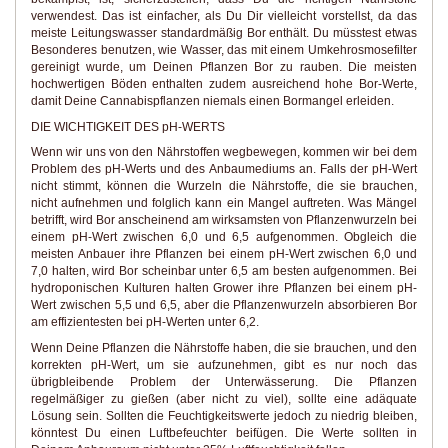
verwendest. Das ist einfacher, als Du Dir vielleicht vorstellst, da das
meiste Leitungswasser standardmäßig Bor enthält. Du müsstest etwas
Besonderes benutzen, wie Wasser, das mit einem Umkehrosmosefilter
gereinigt wurde, um Deinen Pflanzen Bor zu rauben. Die meisten
hochwertigen Böden enthalten zudem ausreichend hohe Bor-Werte,
damit Deine Cannabispflanzen niemals einen Bormangel erleiden.
DIE WICHTIGKEIT DES pH-WERTS
Wenn wir uns von den Nährstoffen wegbewegen, kommen wir bei dem
Problem des pH-Werts und des Anbaumediums an. Falls der pH-Wert
nicht stimmt, können die Wurzeln die Nährstoffe, die sie brauchen,
nicht aufnehmen und folglich kann ein Mangel auftreten. Was Mängel
betrifft, wird Bor anscheinend am wirksamsten von Pflanzenwurzeln bei
einem pH-Wert zwischen 6,0 und 6,5 aufgenommen. Obgleich die
meisten Anbauer ihre Pflanzen bei einem pH-Wert zwischen 6,0 und
7,0 halten, wird Bor scheinbar unter 6,5 am besten aufgenommen. Bei
hydroponischen Kulturen halten Grower ihre Pflanzen bei einem pH-
Wert zwischen 5,5 und 6,5, aber die Pflanzenwurzeln absorbieren Bor
am effizientesten bei pH-Werten unter 6,2.
Wenn Deine Pflanzen die Nährstoffe haben, die sie brauchen, und den
korrekten pH-Wert, um sie aufzunehmen, gibt es nur noch das
übrigbleibende Problem der Unterwässerung. Die Pflanzen
regelmäßiger zu gießen (aber nicht zu viel), sollte eine adäquate
Lösung sein. Sollten die Feuchtigkeitswerte jedoch zu niedrig bleiben,
könntest Du einen Luftbefeuchter beifügen. Die Werte sollten in