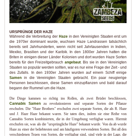
URSPRÜNGE DER HAZE
Während die Verbreitung der
Haze
in den Vereinigten Staaten erst um
die 1970er dominant wurde, wuchsen Haze Landrassen tatsächlich
bereits seit Jahrhunderten, wenn nicht seit Jahrtausenden in Indien,
Mexiko, Brasilien und der Karibik. In den 1800er Jahren hatten die
Briten in einigen dieser Länder Kolonien und dort wurden Haze Sorten
bereits für den Freizeitgebrauch
angebaut
. Bis sie in den Vereinigten
Staaten so populär werden sollten, war es nur eine Frage der Zeit - und
des Zufalls. In den 1930er Jahren wurden auf einem Schiff einige
Samen
in die Vereinigten Staaten gebracht. Ein paar neugierige
Personen beschlossen, diese Samen einzupflanzen und bald darauf
begann der Rummel um die Haze.
Die Dinge kammen so richtig ins Rollen, als zwei Brüder beschlossen,
Cannabis Samen
zu revolutionieren und separate Sorten der Pflanze
erschufen. Die "Haze Brothers" erschufen zwei separate Sorten, die als R. Haze
und J. Haze Haze bekannt waren. Sie taten dies, indem sie eine Reihe von
Cannabis Sorten kombinierten, die in der Umgebung verfügbar waren. Hiermit
erschufen sie, was als die "ursprüngliche Haze" bekannt wurde. Von da ab wurde
Haze zu einer der beliebtesten und am häufigsten verwendeten Sorten. Bei all den
verschiedenen Typen von Sorten, die verfügbar sind, sind viele in der Lage, die