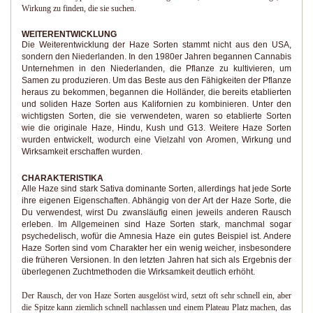
Wirkung zu finden, die sie suchen.
WEITERENTWICKLUNG
Die Weiterentwicklung der Haze Sorten stammt nicht aus den USA,
sondern den Niederlanden. In den 1980er Jahren begannen Cannabis
Unternehmen in den Niederlanden, die Pflanze zu kultivieren, um
Samen zu produzieren. Um das Beste aus den Fähigkeiten der Pflanze
heraus zu bekommen, begannen die Holländer, die bereits etablierten
und soliden Haze Sorten aus Kalifornien zu kombinieren. Unter den
wichtigsten Sorten, die sie verwendeten, waren so etablierte Sorten
wie die originale Haze, Hindu, Kush und G13. Weitere Haze Sorten
wurden entwickelt, wodurch eine Vielzahl von Aromen, Wirkung und
Wirksamkeit erschaffen wurden.
CHARAKTERISTIKA
Alle Haze sind stark Sativa dominante Sorten, allerdings hat jede Sorte
ihre eigenen Eigenschaften. Abhängig von der Art der Haze Sorte, die
Du verwendest, wirst Du zwansläufig einen jeweils anderen Rausch
erleben. Im Allgemeinen sind Haze Sorten stark, manchmal sogar
psychedelisch, wofür die Amnesia Haze ein gutes Beispiel ist. Andere
Haze Sorten sind vom Charakter her ein wenig weicher, insbesondere
die früheren Versionen. In den letzten Jahren hat sich als Ergebnis der
überlegenen Zuchtmethoden die Wirksamkeit deutlich erhöht.
Der Rausch, der von Haze Sorten ausgelöst wird, setzt oft sehr schnell ein, aber
die Spitze kann ziemlich schnell nachlassen und einem Plateau Platz machen, das