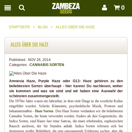
0
STARTSEITE
>
BLOG
>
ALLES ÜBER DIE HAZE
ALLES ÜBER DIE HAZE
Published :
NOV 26, 2014
Categories :
CANNABIS SORTEN
Amnesia Haze, Purple Haze oder G13: Haze gehören zu den
beliebtesten Sorten überhaupt - hier kannst Du nachlesen, woher
sie kommen und was sie sind und wir haben eine Auswahl der
schönsten zusammengestellt.
Die 1970er Jahre waren ein Jahrzehnt, in dem viele Dinge in die westliche Kultur
eingeführt wurden. Schicke Klamotten, psychedelische Musik, Proteste und
bekanntermaßen -
Haze Sorten
. Den Haze Sorten verdanken wir die beliebtesten
Cannabis Sorten, die heute verwendet werden. Anders als ihre Gegenstücke, die
Indica Sorten, sind Hazes fast reine Sativas, die einen erhebenden, euphorischen
Rausch auslösen, der für Stunden anhält. Indica Sorten erfreuen sich bei
denjenigen großer Beliebtheit, die eine entspannende Erfahrung suchen, aber die