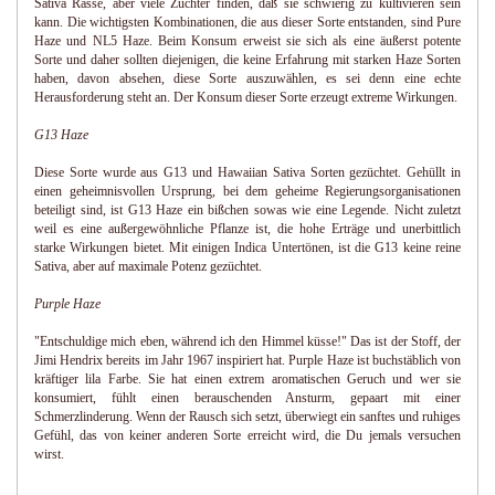
Sativa Rasse, aber viele Züchter finden, daß sie schwierig zu kultivieren sein
kann. Die wichtigsten Kombinationen, die aus dieser Sorte entstanden, sind Pure
Haze und NL5 Haze. Beim Konsum erweist sie sich als eine äußerst potente
Sorte und daher sollten diejenigen, die keine Erfahrung mit starken Haze Sorten
haben, davon absehen, diese Sorte auszuwählen, es sei denn eine echte
Herausforderung steht an. Der Konsum dieser Sorte erzeugt extreme Wirkungen.
G13 Haze
Diese Sorte wurde aus G13 und Hawaiian Sativa Sorten gezüchtet. Gehüllt in
einen geheimnisvollen Ursprung, bei dem geheime Regierungsorganisationen
beteiligt sind, ist G13 Haze ein bißchen sowas wie eine Legende. Nicht zuletzt
weil es eine außergewöhnliche Pflanze ist, die hohe Erträge und unerbittlich
starke Wirkungen bietet. Mit einigen Indica Untertönen, ist die G13 keine reine
Sativa, aber auf maximale Potenz gezüchtet.
Purple Haze
"Entschuldige mich eben, während ich den Himmel küsse!" Das ist der Stoff, der
Jimi Hendrix bereits im Jahr 1967 inspiriert hat. Purple Haze ist buchstäblich von
kräftiger lila Farbe. Sie hat einen extrem aromatischen Geruch und wer sie
konsumiert, fühlt einen berauschenden Ansturm, gepaart mit einer
Schmerzlinderung. Wenn der Rausch sich setzt, überwiegt ein sanftes und ruhiges
Gefühl, das von keiner anderen Sorte erreicht wird, die Du jemals versuchen
wirst.