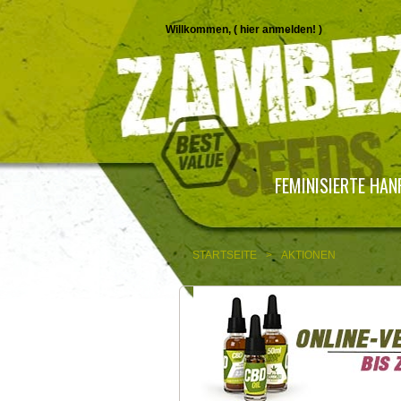
Willkommen, (
hier anmelden!
)
FEMINISIERTE HA
STARTSEITE
>
AKTIONEN