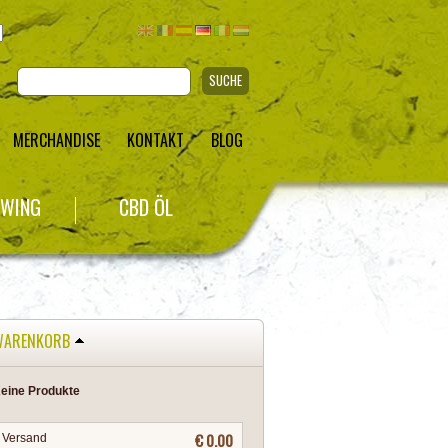
SUCHE
MERCHANDISE
KONTAKT
BLOG
WING
CBD ÖL
WARENKORB
eine Produkte
€ 0.00
Versand