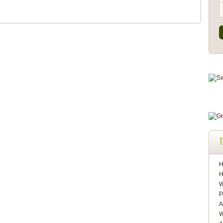
T
H
H
W
P
A
W