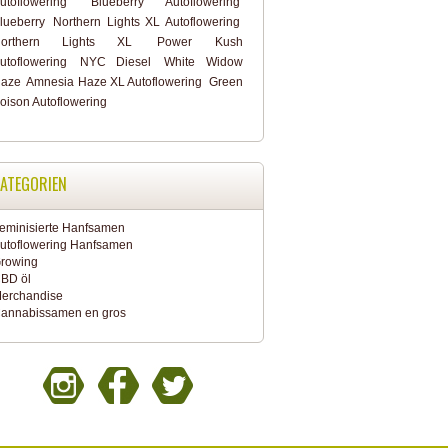
utoflowering
Blueberry Autoflowering
lueberry
Northern Lights XL Autoflowering
orthern Lights XL
Power Kush
utoflowering
NYC Diesel
White Widow
aze
Amnesia Haze XL Autoflowering
Green
oison Autoflowering
ATEGORIEN
eminisierte Hanfsamen
utoflowering Hanfsamen
rowing
BD öl
erchandise
annabissamen en gros