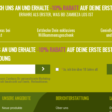
CH UNS AN UND ERHALTE
-10% RABATT
AUF DEINE ERS
ERFAHRE ALS ERSTER, WAS BEI ZAMBEZA LOS IST
was bei
Entdecke Dein exklusives
Genieß
st
Willkommensgeschenk
und
 AN UND ERHALTE
-10% RABATT
AUF DEINE ERSTE BES
DUNG
Ja, ich bin über 18 Jahre alt
kann Zambeza Dir personalisierte Marketing-
nicht beschränkt auf Events, Werbeaktionen,
UNSERE ANGEBOTE
BERICHTERSTATTUNG
L
Neue produkte
Über uns
D