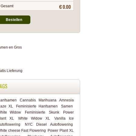
€ 0.00
Gesamt
Bestellen
AGS
anfsamen
Cannabis
Marihuana
Amnesia
aze XL
Feminisierte Hanfsamen
Samen
hite Widow
Feminisierte
Skunk
Power
lant XL
White Widow XL
Vanilla Ice
utoflowering
NYC Diesel Autoflowering
hite cheese Fast Flowering
Power Plant XL