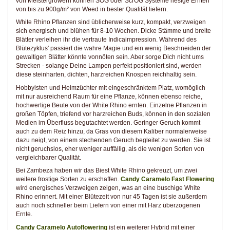
von Meistergrowern können SOG oder ScrOG Systeme riesige Ernten
von bis zu 900g/m² von Weed in bester Qualität liefern.
White Rhino Pflanzen sind üblicherweise kurz, kompakt, verzweigen
sich energisch und blühen für 8-10 Wochen. Dicke Stämme und breite
Blätter verleihen ihr die vertraute Indicaimpression. Während des
Blütezyklus' passiert die wahre Magie und ein wenig Beschneiden der
gewaltigen Blätter könnte vonnöten sein. Aber sorge Dich nicht ums
Strecken - solange Deine Lampen perfekt positioniert sind, werden
diese steinharten, dichten, harzreichen Knospen reichhaltig sein.
Hobbyisten und Heimzüchter mit eingeschränktem Platz, womöglich
mit nur ausreichend Raum für eine Pflanze, können ebenso reiche,
hochwertige Beute von der White Rhino ernten. Einzelne Pflanzen in
großen Töpfen, triefend vor harzreichen Buds, können in den sozialen
Medien im Überfluss begutachtet werden. Geringer Geruch kommt
auch zu dem Reiz hinzu, da Gras von diesem Kaliber normalerweise
dazu neigt, von einem stechenden Geruch begleitet zu werden. Sie ist
nicht geruchslos, eher weniger auffällig, als die wenigen Sorten von
vergleichbarer Qualität.
Bei Zambeza haben wir das Biest White Rhino gekreuzt, um zwei
weitere frostige Sorten zu erschaffen.
Candy Caramelo Fast Flowering
wird energisches Verzweigen zeigen, was an eine buschige White
Rhino erinnert. Mit einer Blütezeit von nur 45 Tagen ist sie außerdem
auch noch schneller beim Liefern von einer mit Harz überzogenen
Ernte.
Candy Caramelo Autoflowering
ist ein weiterer Hybrid mit einer