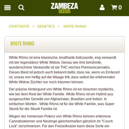
0
STARTSEITE
>
GENETICS
>
WHITE RHINO
WHITE RHINO
White Rhino ist eine klassische, knallharte Indicasorte, eng verwandt
mit der legendären White Widow. Genau wie ihre berühmte,
wunderschöne Verwandte ist sie THC-reiches Premiumcannabis.
Dieses Biest ist jedoch auch bekannt dafür, dass sie, wenn es Erntezeit
ist, sowas von heftig auf die Waage tritt, dass selbst die erfahrensten
White Widow Züchter nur noch träumen können.
Der präzise Hintergund von White Rhino ist ein bisschen mysteriös,
wie bei dem Rest der White Familie. White Rhino ist ein Hybrid aus
ausgesuchter Genetik von Afghanistan, Brasilien und Indien. In
einfachen Worten - White Rhino ist für die White Familie, was Super
Skunk für die Skunk Familie ist.
Wegen der immensen Potenz von White Rhino können erfahrene
Cannabiskenner und Neulinge gleichermaßen gänzlich im "Couch
Lock" zerschmelzen. Für den Freizeitnutzer kann diese Sorte ein