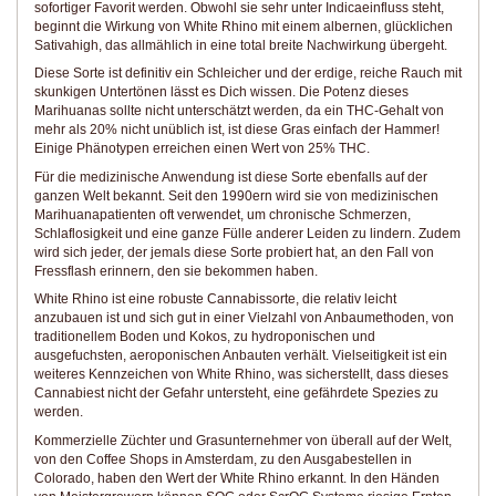
sofortiger Favorit werden. Obwohl sie sehr unter Indicaeinfluss steht,
beginnt die Wirkung von White Rhino mit einem albernen, glücklichen
Sativahigh, das allmählich in eine total breite Nachwirkung übergeht.
Diese Sorte ist definitiv ein Schleicher und der erdige, reiche Rauch mit
skunkigen Untertönen lässt es Dich wissen. Die Potenz dieses
Marihuanas sollte nicht unterschätzt werden, da ein THC-Gehalt von
mehr als 20% nicht unüblich ist, ist diese Gras einfach der Hammer!
Einige Phänotypen erreichen einen Wert von 25% THC.
Für die medizinische Anwendung ist diese Sorte ebenfalls auf der
ganzen Welt bekannt. Seit den 1990ern wird sie von medizinischen
Marihuanapatienten oft verwendet, um chronische Schmerzen,
Schlaflosigkeit und eine ganze Fülle anderer Leiden zu lindern. Zudem
wird sich jeder, der jemals diese Sorte probiert hat, an den Fall von
Fressflash erinnern, den sie bekommen haben.
White Rhino ist eine robuste Cannabissorte, die relativ leicht
anzubauen ist und sich gut in einer Vielzahl von Anbaumethoden, von
traditionellem Boden und Kokos, zu hydroponischen und
ausgefuchsten, aeroponischen Anbauten verhält. Vielseitigkeit ist ein
weiteres Kennzeichen von White Rhino, was sicherstellt, dass dieses
Cannabiest nicht der Gefahr untersteht, eine gefährdete Spezies zu
werden.
Kommerzielle Züchter und Grasunternehmer von überall auf der Welt,
von den Coffee Shops in Amsterdam, zu den Ausgabestellen in
Colorado, haben den Wert der White Rhino erkannt. In den Händen