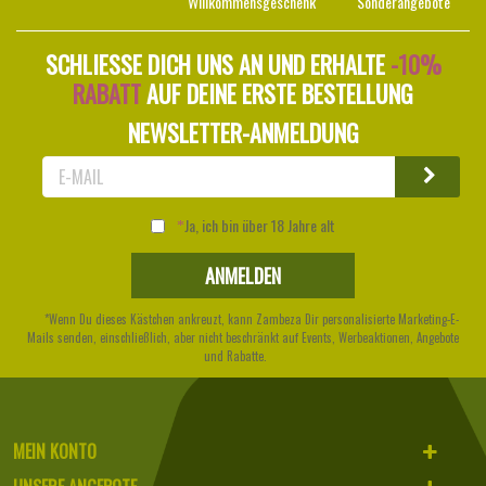
Willkommensgeschenk
Sonderangebote
SCHLIESSE DICH UNS AN UND ERHALTE
-10%
RABATT
AUF DEINE ERSTE BESTELLUNG
NEWSLETTER-ANMELDUNG
Ja, ich bin über 18 Jahre alt
*Wenn Du dieses Kästchen ankreuzt, kann Zambeza Dir personalisierte Marketing-E-
Mails senden, einschließlich, aber nicht beschränkt auf Events, Werbeaktionen, Angebote
und Rabatte.
MEIN KONTO