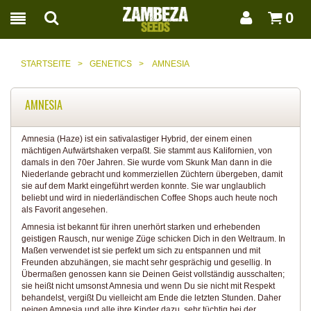
0
STARTSEITE
>
GENETICS
>
AMNESIA
AMNESIA
Amnesia
(Haze)
ist ein sativalastiger Hybrid, der einem einen
mächtigen Aufwärtshaken verpaßt. Sie stammt aus Kalifornien, von
damals in den 70er Jahren. Sie wurde vom Skunk Man dann in die
Niederlande gebracht und kommerziellen Züchtern übergeben, damit
sie auf dem Markt eingeführt werden konnte. Sie war unglaublich
beliebt und wird in niederländischen Coffee Shops auch heute noch
als Favorit angesehen.
Amnesia ist bekannt für ihren unerhört starken und erhebenden
geistigen Rausch, nur wenige Züge schicken Dich in den Weltraum. In
Maßen verwendet ist sie perfekt um sich zu entspannen und mit
Freunden abzuhängen, sie macht sehr gesprächig und gesellig. In
Übermaßen genossen kann sie Deinen Geist vollständig ausschalten;
sie heißt nicht umsonst Amnesia und wenn Du sie nicht mit Respekt
behandelst, vergißt Du vielleicht am Ende die letzten Stunden. Daher
neigen Amnesia und alle ihre Kinder dazu, sehr tüchtig bei der