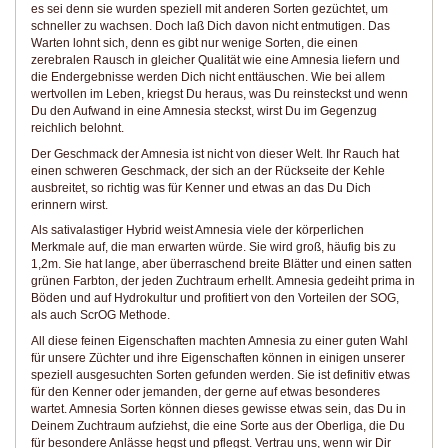
es sei denn sie wurden speziell mit anderen Sorten gezüchtet, um
schneller zu wachsen. Doch laß Dich davon nicht entmutigen. Das
Warten lohnt sich, denn es gibt nur wenige Sorten, die einen
zerebralen Rausch in gleicher Qualität wie eine Amnesia liefern und
die Endergebnisse werden Dich nicht enttäuschen. Wie bei allem
wertvollen im Leben, kriegst Du heraus, was Du reinsteckst und wenn
Du den Aufwand in eine Amnesia steckst, wirst Du im Gegenzug
reichlich belohnt.
Der Geschmack der Amnesia ist nicht von dieser Welt. Ihr Rauch hat
einen schweren Geschmack, der sich an der Rückseite der Kehle
ausbreitet, so richtig was für Kenner und etwas an das Du Dich
erinnern wirst.
Als sativalastiger Hybrid weist Amnesia viele der körperlichen
Merkmale auf, die man erwarten würde. Sie wird groß, häufig bis zu
1,2m. Sie hat lange, aber überraschend breite Blätter und einen satten
grünen Farbton, der jeden Zuchtraum erhellt. Amnesia gedeiht prima in
Böden und auf Hydrokultur und profitiert von den Vorteilen der SOG,
als auch ScrOG Methode.
All diese feinen Eigenschaften machten Amnesia zu einer guten Wahl
für unsere Züchter und ihre Eigenschaften können in einigen unserer
speziell ausgesuchten Sorten gefunden werden. Sie ist definitiv etwas
für den Kenner oder jemanden, der gerne auf etwas besonderes
wartet. Amnesia Sorten können dieses gewisse etwas sein, das Du in
Deinem Zuchtraum aufziehst, die eine Sorte aus der Oberliga, die Du
für besondere Anlässe hegst und pflegst. Vertrau uns, wenn wir Dir