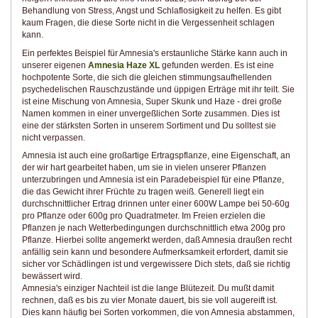
Behandlung von Stress, Angst und Schlaflosigkeit zu helfen. Es gibt
kaum Fragen, die diese Sorte nicht in die Vergessenheit schlagen
kann.
Ein perfektes Beispiel für Amnesia's erstaunliche Stärke kann auch in
unserer eigenen
Amnesia Haze XL
gefunden werden. Es ist eine
hochpotente Sorte, die sich die gleichen stimmungsaufhellenden
psychedelischen Rauschzustände und üppigen Erträge mit ihr teilt. Sie
ist eine Mischung von Amnesia, Super Skunk und Haze - drei große
Namen kommen in einer unvergeßlichen Sorte zusammen. Dies ist
eine der stärksten Sorten in unserem Sortiment und Du solltest sie
nicht verpassen.
Amnesia ist auch eine großartige Ertragspflanze, eine Eigenschaft, an
der wir hart gearbeitet haben, um sie in vielen unserer Pflanzen
unterzubringen und Amnesia ist ein Paradebeispiel für eine Pflanze,
die das Gewicht ihrer Früchte zu tragen weiß. Generell liegt ein
durchschnittlicher Ertrag drinnen unter einer 600W Lampe bei 50-60g
pro Pflanze oder 600g pro Quadratmeter. Im Freien erzielen die
Pflanzen je nach Wetterbedingungen durchschnittlich etwa 200g pro
Pflanze. Hierbei sollte angemerkt werden, daß Amnesia draußen recht
anfällig sein kann und besondere Aufmerksamkeit erfordert, damit sie
sicher vor Schädlingen ist und vergewissere Dich stets, daß sie richtig
bewässert wird.
Amnesia's einziger Nachteil ist die lange Blütezeit. Du mußt damit
rechnen, daß es bis zu vier Monate dauert, bis sie voll augereift ist.
Dies kann häufig bei Sorten vorkommen, die von Amnesia abstammen,