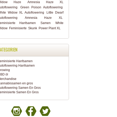
Widow Haze
Amnesia Haze XL
utoflowering
Green Poison Autoflowering
hite Widow XL Autoflowering
Little Dwarf
utoflowering
Amnesia Haze XL
eminisierte Hanfsamen
Samen
White
idow
Feminisierte
Skunk
Power Plant XL
ATEGORIEN
eminisierte Hanfsamen
utoflowering Hanfsamen
rowing
BD öl
erchandise
annabissamen en gros
utoflowering Samen En Gros
eminisierte Samen En Gros