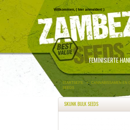
Willkommen, (
hier anmelden!
)
FEMINISIERTE HA
STARTSEITE
>
CANNABISSAMEN EN 
SEEDS
SKUNK BULK SEEDS