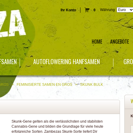
Währung:
Ihr Konto
0
HOME
ANGEBOTE
NFSAMEN
AUTOFLOWERING HANFSAMEN
GRO
GROS
>
FEMINISIERTE SAMEN EN GROS
>
SKUNK BULK
K
Skunk-Gene gelten als die verlässlichsten und stabilsten
Cannabis-Gene und bilden die Grundlage für viele heute
erfolgreiche Sorten. Zambezas Skunk-Sorte liefert Dir