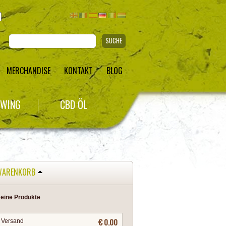
SUCHE
MERCHANDISE
KONTAKT
BLOG
WING
CBD ÖL
WARENKORB
eine Produkte
€ 0.00
Versand