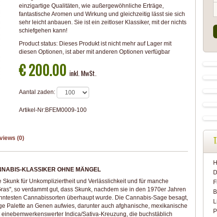
einzigartige Qualitäten, wie außergewöhnliche Erträge,
fantastische Aromen und Wirkung und gleichzeitig lässt sie sich
sehr leicht anbauen. Sie ist ein zeitloser Klassiker, mit der nichts
schiefgehen kann!
Product status:
Dieses Produkt ist nicht mehr auf Lager mit
diesen Optionen, ist aber mit anderen Optionen verfügbar
€ 200.00
inkl. MwSt.
Aantal zaden:
Artikel-Nr:
BFEM0009-100
T
views (0)
H
NNABIS-KLASSIKER OHNE MÄNGEL
D
Skunk für Unkompliziertheit und Verlässlichkeit und für manche
F
Gras", so verdammt gut, dass Skunk, nachdem sie in den 1970er Jahren
B
kanntesten Cannabissorten überhaupt wurde. Die Cannabis-Sage besagt,
L
tige Palette an Genen aufwies, darunter auch afghanische, mexikanische
P
einebemwerkenswerter Indica/Sativa-Kreuzung, die buchstäblich