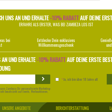
CH UNS AN UND ERHALTE
-10% RABATT
AUF DEINE ERS
ERFAHRE ALS ERSTER, WAS BEI ZAMBEZA LOS IST
was bei
Entdecke Dein exklusives
Genieß
st
Willkommensgeschenk
und
 AN UND ERHALTE
-10% RABATT
AUF DEINE ERSTE BES
DUNG
Ja, ich bin über 18 Jahre alt
kann Zambeza Dir personalisierte Marketing-
nicht beschränkt auf Events, Werbeaktionen,
UNSERE ANGEBOTE
BERICHTERSTATTUNG
L