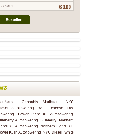
€ 0.00
Gesamt
Bestellen
AGS
anfsamen
Cannabis
Marihuana
NYC
iesel Autoflowering
White cheese Fast
lowering
Power Plant XL Autoflowering
lueberry Autoflowering
Blueberry
Northern
ights XL Autoflowering
Northern Lights XL
ower Kush Autoflowering
NYC Diesel
White