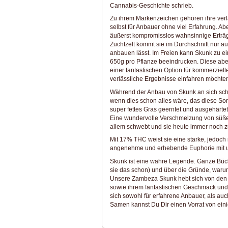
Cannabis-Geschichte schrieb.
Zu ihrem Markenzeichen gehören ihre verl
selbst für Anbauer ohne viel Erfahrung. Abe
äußerst kompromisslos wahnsinnige Erträge
Zuchtzelt kommt sie im Durchschnitt nur auf
anbauen lässt. Im Freien kann Skunk zu e
650g pro Pflanze beeindrucken. Diese aber
einer fantastischen Option für kommerziel
verlässliche Ergebnisse einfahren möchten
Während der Anbau von Skunk an sich scho
wenn dies schon alles wäre, das diese Sort
super fettes Gras geerntet und ausgehärte
Eine wundervolle Verschmelzung von süße
allem schwebt und sie heute immer noch z
Mit 17% THC weist sie eine starke, jedoch 
angenehme und erhebende Euphorie mit un
Skunk ist eine wahre Legende. Ganze Büc
sie das schon) und über die Gründe, waru
Unsere Zambeza Skunk hebt sich von den vi
sowie ihrem fantastischen Geschmack und 
sich sowohl für erfahrene Anbauer, als a
Samen kannst Du Dir einen Vorrat von ei