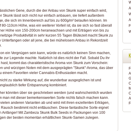
A
ässlichen Gene, durch die der Anbau von Skunk super einfach wird,
W
r Skunk lässt sich nicht nur einfach anbauen, sie liefert außerdem
A
, die sich im Innenbereich auf bis zu 600g/m² belaufen können. Im
 80-110cm Höhe, was ein weiterer Vorteil ist, da sie sich so fast überall
F
iner Höhe von 150-200cm heranwachsen und mit Erträgen von bis zu
W
witzige Produktivität in sehr kurzen 55 Tagen Blütezeit macht Skunk zu
le Unterfangen oder all jene, die bei mühelosem Anbau in Rekordzeit
.
n ein Vergnügen sein kann, würde es natürlich keinen Sinn machen,
K
e zur Legende machte. Natürlich ist dies nicht der Fall. Sobald Du ihr
t hast, kommt das charakteristische Aroma von Skunk zum Vorschein:
n und würzigen Noten mit dem ausgeprägten "Skunk"-Aroma, das über
F
u einem Favoriten vieler Cannabis-Enthusiasten macht.
A
G
nicht zu starke Wirkung auf, die wunderbar ausgeglichen ist und
C
glaublich tiefer Entspannung kombiniert.
M
her könnten über sie geschrieben werden (und wahrscheinlich wurden
C
m man mit dieser bemerkenswerten Sorte nichts falsch machen kann.
A
elen anderen Varianten ab und wird mit ihren exzellenten Erträgen,
F
Rausch bestimmt nicht enttäuschen. Diese fantastische Sorte eignet
uch Anfänger! Mit Zambeza Skunk Bulk Seeds in Packungen von 100
nigen der besten momentan erhältlichen Skunk-Samen zulegen.