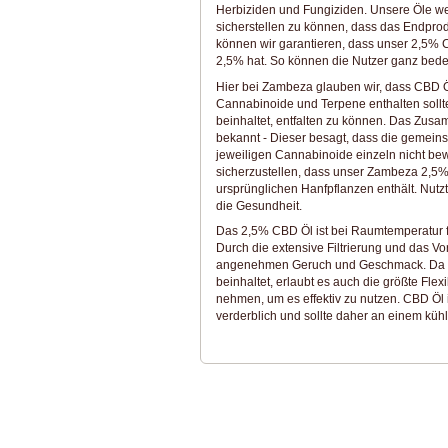
Herbiziden und Fungiziden. Unsere Öle wer
sicherstellen zu können, dass das Endprodu
können wir garantieren, dass unser 2,5% 
2,5% hat. So können die Nutzer ganz bede
Hier bei Zambeza glauben wir, dass CBD Öl
Cannabinoide und Terpene enthalten sollte
beinhaltet, entfalten zu können. Das Zusa
bekannt - Dieser besagt, dass die gemein
jeweiligen Cannabinoide einzeln nicht b
sicherzustellen, dass unser Zambeza 2,5%
ursprünglichen Hanfpflanzen enthält. Nutzt
die Gesundheit.
Das 2,5% CBD Öl ist bei Raumtemperatur f
Durch die extensive Filtrierung und das 
angenehmen Geruch und Geschmack. Da un
beinhaltet, erlaubt es auch die größte Flex
nehmen, um es effektiv zu nutzen. CBD Öl i
verderblich und sollte daher an einem küh