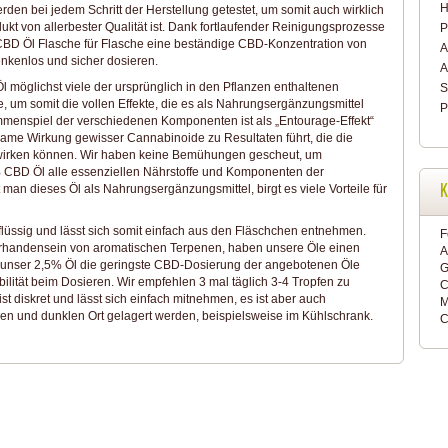
H
den bei jedem Schritt der Herstellung getestet, um somit auch wirklich
kt von allerbester Qualität ist. Dank fortlaufender Reinigungsprozesse
P
CBD Öl Flasche für Flasche eine beständige CBD-Konzentration von
A
nkenlos und sicher dosieren.
A
 möglichst viele der ursprünglich in den Pflanzen enthaltenen
S
, um somit die vollen Effekte, die es als Nahrungsergänzungsmittel
P
mmenspiel der verschiedenen Komponenten ist als „Entourage-Effekt“
same Wirkung gewisser Cannabinoide zu Resultaten führt, die die
ewirken können. Wir haben keine Bemühungen gescheut, um
 CBD Öl alle essenziellen Nährstoffe und Komponenten der
K
 man dieses Öl als Nahrungsergänzungsmittel, birgt es viele Vorteile für
lüssig und lässt sich somit einfach aus den Fläschchen entnehmen.
F
Vorhandensein von aromatischen Terpenen, haben unsere Öle einen
A
ser 2,5% Öl die geringste CBD-Dosierung der angebotenen Öle
G
ibilität beim Dosieren. Wir empfehlen 3 mal täglich 3-4 Tropfen zu
C
st diskret und lässt sich einfach mitnehmen, es ist aber auch
M
len und dunklen Ort gelagert werden, beispielsweise im Kühlschrank.
C