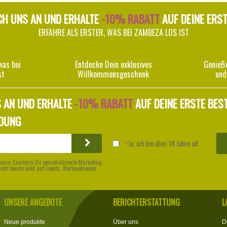
CH UNS AN UND ERHALTE
-10% RABATT
AUF DEINE ERS
ERFAHRE ALS ERSTER, WAS BEI ZAMBEZA LOS IST
was bei
Entdecke Dein exklusives
Genieß
st
Willkommensgeschenk
und
 AN UND ERHALTE
-10% RABATT
AUF DEINE ERSTE BES
DUNG
Ja, ich bin über 18 Jahre alt
kann Zambeza Dir personalisierte Marketing-
nicht beschränkt auf Events, Werbeaktionen,
UNSERE ANGEBOTE
BERICHTERSTATTUNG
L
Neue produkte
Über uns
D