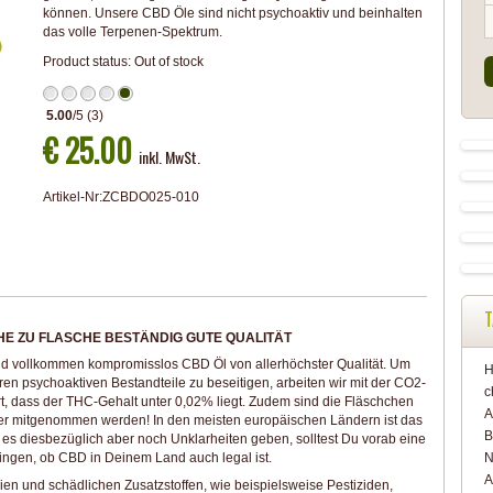
können. Unsere CBD Öle sind nicht psychoaktiv und beinhalten
das volle Terpenen-Spektrum.
Product status:
Out of stock
5.00
/
5
(
3
)
€ 25.00
inkl. MwSt.
Artikel-Nr:
ZCBDO025-010
T
HE ZU FLASCHE BESTÄNDIG GUTE QUALITÄT
nd vollkommen kompromisslos CBD Öl von allerhöchster Qualität. Um
H
en psychoaktiven Bestandteile zu beseitigen, arbeiten wir mit der CO2-
c
rt, dass der THC-Gehalt unter 0,02% liegt. Zudem sind die Fläschchen
A
er mitgenommen werden! In den meisten europäischen Ländern ist das
B
es diesbezüglich aber noch Unklarheiten geben, solltest Du vorab eine
ringen, ob CBD in Deinem Land auch legal ist.
N
A
n und schädlichen Zusatzstoffen, wie beispielsweise Pestiziden,