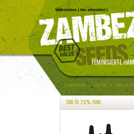
Willkommen, (
hier anmelden!
)
FEMINISIERTE HA
STARTSEITE
>
CBD ÖL
>
CBD ÖL 2,
CBD ÖL 2,5% 10ML