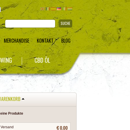
SUCHE
MERCHANDISE
KONTAKT
BLOG
WING
CBD ÖL
WARENKORB
eine Produkte
€ 0.00
Versand