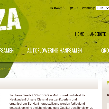
Währung:
Ihr Konto
0
HOME
ANGEBOTE
NFSAMEN
AUTOFLOWERING HANFSAMEN
GRO
5% 10ML
K
Zambeza Seeds 2,5% CBD Öl – Mild dosiert und ideal für
Neukunden! Unsere Öle sind aus zertifiziertem und
organischem EU-Hanf hergestellt und werden fortlaufend
getestet, um eine gleichbleibend gute Qualität gewährleisten zu