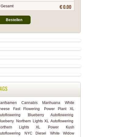
€ 0.00
Gesamt
Bestellen
AGS
anfsamen
Cannabis
Marihuana
White
heese Fast Flowering
Power Plant XL
utoflowering
Blueberry Autoflowering
lueberry
Northern Lights XL Autoflowering
orthern Lights XL
Power Kush
utoflowering
NYC Diesel
White Widow